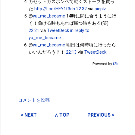
カセットガスボンベて動くストーブを買っ
た
http://t.co/HEY1f3dn
22:32
via
picplz
@
yu_me_became
14時に間に合うように行
く！負ける時もあれば勝つ時もある(笑)
22:21
via
TweetDeck
in reply to
yu_me_became
@
yu_me_became
明日は何時頃に行ったら
いいんだろう？！
22:13
via
TweetDeck
Powered by
t2b
投稿者:
SPC_Sakuma
コメントを投稿
コ
メ
< NEXT
∧ TOP
PREVIOUS >
ン
ト