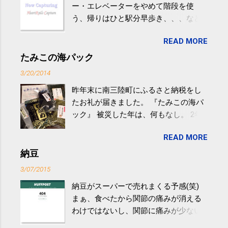
ー・エレベーターをやめて階段を使
う、帰りはひと駅分早歩き、、、など
生活の中にある運動を利用すれば続け
READ MORE
やすい。 スポーツウェア・シューズで
するものだけが運動ではない。 食べ
たみこの海パック
過ぎなどによる脂肪肝は、早歩き程度
3/20/2014
の少し強めの運動を毎日３０分以上続
昨年末に南三陸町にふるさと納税をし
けると改善する、との結果を筑波大の
たお礼が届きました。 『たみこの海パ
研究チームが発表した。改善が期待で
ック』 被災した年は、何もなし。 2年
きるのは、過度の飲酒が原因ではない
目は『ピンバッジと手ぬぐい』、3年目
非アルコール性脂肪性肝疾患。体重は
READ MORE
が『たみこの海パック』。 ボランティ
減らなくても効果があるという。 正田
アや募金が苦手で、、、被災地の少し
納豆
教授は「汗ばむ程度の運動を毎日３０
でも復興の支援ができるものと探して
分続けることが有用」としている。 脂
3/07/2015
ふるさと納税を始めて、お礼のことは
肪肝、毎日３０分の早歩きで改善 筑
納豆がスーパーで売れまくる予感(笑)
全く考えていなかったので、貰えると
波大「減量しなくても効果」 - ニュー
まぁ、食べたから関節の痛みが消える
少しづつ復興してる感が伝わってきて
ス - アピタル（医療・健康）
わけではないし、関節に痛みが少ない
嬉しいです。 あと、ふるさと納税が節
という人がいるということなんだけ
税になるということもあって始めたの