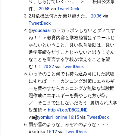
り、しらけていく･･･。 > 「松田公太事
件」
20:58
via
TweetDeck
2月危機は何とか乗り越えた。
20:36
via
TweetDeck
@
youdaaai
ガラガラポンしないとダメです
ね！！ > 教育内容と学校経営はイコールじ
ゃないということ。良い教育活動は、良い
進学実績をだすことじゃないと思う！そん
なことを宣言する学校が増えることを望
む！！
20:32
via
TweetDeck
いっそのこと何でも持ち込み可にした試験
にすれば・・・カンニング対策にエネルギ
ーを費やすならカンニングが無駄な試験問
題作成にエネルギーを費やした方が◎。
／ そこまではしないだろう…裏切られ大学
対策続々
http://t.co/D8C2JNE
via@
yomiuri_online
16:15
via
TweetDeck
雨が雪のような、みぞれのような・・・
#kotoku
15:12
via
TweetDeck