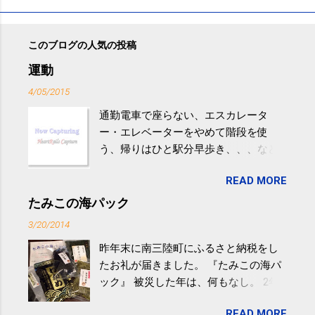
このブログの人気の投稿
運動
4/05/2015
通勤電車で座らない、エスカレータ
ー・エレベーターをやめて階段を使
う、帰りはひと駅分早歩き、、、など
生活の中にある運動を利用すれば続け
READ MORE
やすい。 スポーツウェア・シューズで
するものだけが運動ではない。 食べ
たみこの海パック
過ぎなどによる脂肪肝は、早歩き程度
3/20/2014
の少し強めの運動を毎日３０分以上続
昨年末に南三陸町にふるさと納税をし
けると改善する、との結果を筑波大の
たお礼が届きました。 『たみこの海パ
研究チームが発表した。改善が期待で
ック』 被災した年は、何もなし。 2年
きるのは、過度の飲酒が原因ではない
目は『ピンバッジと手ぬぐい』、3年目
非アルコール性脂肪性肝疾患。体重は
READ MORE