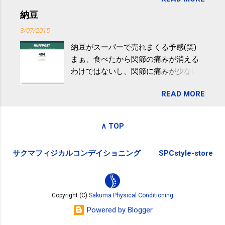
が『たみこの海パック』。 ボランティ
減らなくても効果があるという。 正田
アや募金が苦手で、、、被災地の少し
納豆
教授は「汗ばむ程度の運動を毎日３０
でも復興の支援ができるものと探して
分続けることが有用」としている。 脂
3/07/2015
ふるさと納税を始めて、お礼のことは
肪肝、毎日３０分の早歩きで改善 筑
納豆がスーパーで売れまくる予感(笑)
全く考えていなかったので、貰えると
波大「減量しなくても効果」 - ニュー
まぁ、食べたから関節の痛みが消える
少しづつ復興してる感が伝わってきて
ス - アピタル（医療・健康）
わけではないし、関節に痛みが少ない
嬉しいです。 あと、ふるさと納税が節
という人がいるということなんだけ
税になるということもあって始めたの
READ MORE
ど。。 「関節の老化」は、「コンドロ
ですが、節税になるほど稼げていない
イチン」という成分の不足によって起
のでこちらの目的は......。 総務省｜自治
こるもの。「コンドロイチン」は、20
税務局｜ふるさと納税など個人住民税
∧ TOP
歳をピークにして、体内で作られる量
の寄附金税制 » ふるさと納税ポータル
はだんだん減少していき、40代では20
サイト「ふるさとチョイス」 »
サクマフィジカルコンデイショニング
SPCstyle-store
代の半分、60代ではそのさらに半分に
まで減ってしまいます。 関節痛を引き
起こさないためには、食生活で「コン
ドロイチン」を補うことが大切。そし
Copyright (C)
Sakuma Physical Conditioning
て「コンドロイチン」という成分は、
Powered by Blogger
納豆をはじめとしたネバネバ&ヌルヌル