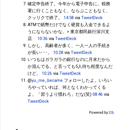
確定申告終了。今年から電子申告に。税務
署に行くこともなく、ならぶこともなく、
クッリクで終了。
14:58
via
TweetDeck
ATMで紙幣だけでなく硬貨も入金できるよ
うにならないかな。> 東京都民銀行深川支
店
10:36
via
TweetDeck
しかし、高齢者が多く、一人一人の手続き
が長い･･･。
10:28
via
TweetDeck
いつもはガラガラの銀行なのに月末だから
か混んでる。と言っても5人待ち程度なんだ
けど。
10:26
via
TweetDeck
@
yu_me_became
フォローしたよ。いろい
ろやっていれば、何となくわかってくる
よ。「習うより慣れろ」だな(笑)
08:46
via
TweetDeck
Powered by
t2b