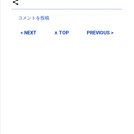
投稿者:
サクマフィジカルコンディショニング
コメントを投稿
コ
メ
< NEXT
∧ TOP
PREVIOUS >
ン
ト