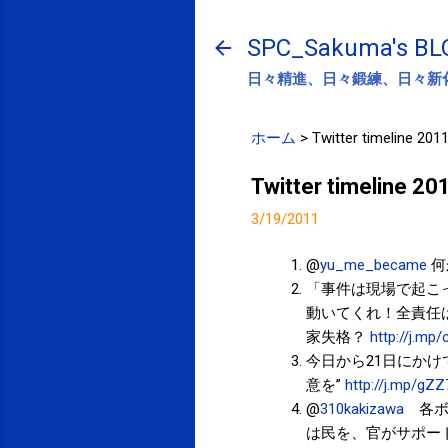
SPC_Sakuma's BL
日々精進、日々鍛練、日々新
ホーム
>
Twitter timeline 201
Twitter timeline 2
3/19/2011
@
yu_me_became
何
「事件は現場で起こ
動いてくれ！全責任
家失格？
http://j.mp
今日から21日にか
意を”
http://j.mp/gZ
@
310kakizawa
各ボ
は民を、官がサポー