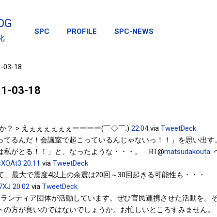
スキップしてメイン コンテンツに移動
OG
SPC
PROFILE
SPC-NEWS
化
1-03-18
011-03-18
か？ > えぇぇぇぇぇぇーーーー(￣◇￣;)
22:04
via
TweetDeck
ってるんだ！会議室で起こっているんじゃないっ！！」を思い出す
は私がとる！！」と、なったような・・・。 RT@
matsudakouta
:
/cXOAt3
20:11
via
TweetDeck
けて、最大で震度4以上の余震は20回～30回起きる可能性も・・・
Z7XJ
20:02
via
TweetDeck
ランティア団体が活動しています。ぜひ官民連携させた活動を。そ
トの方が良いのではないでしょうか。お忙しいところすみません。