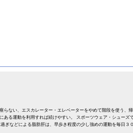
座らない、エスカレーター・エレベーターをやめて階段を使う、帰
にある運動を利用すれば続けやすい。 スポーツウェア・シューズ
過ぎなどによる脂肪肝は、早歩き程度の少し強めの運動を毎日３
筑波大の研究チームが発表した。改善が期待できるのは、過度の飲