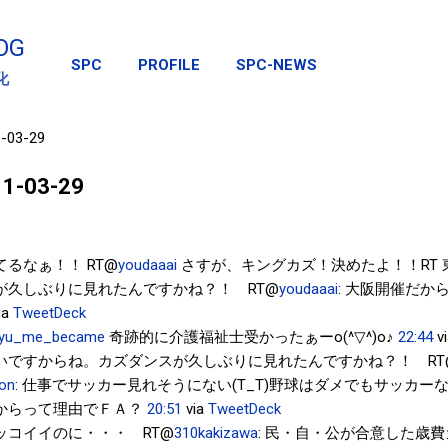
スキップしてメイン コンテンツに移動
OG
SPC
PROFILE
SPC-NEWS
化
1-03-29
011-03-29
るなぁ！！ RT@
youdaaai
さすが、キングカズ！決めたよ！！RT
が久しぶりに見れたんですかね？！ RT@
youdaaai
: 大阪開催だから
ia
TweetDeck
yu_me_became
奇跡的に介護福祉士受かったぁーo(^▽^)o♪
22:44
v
いですからね。カズダンスが久しぶりに見れたんですかね？！ RT
on
: 仕事でサッカー見れそうにない(T_T)野球はダメでもサッカー
からって理由でＦＡ？
20:51
via
TweetDeck
ッコイイのに・・・ RT@
310kakizawa
: 民・自・公が合意した歳