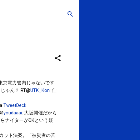
 東京電力管内じゃないです
じゃん？ RT@
UTK_Kon
: 仕
ia
TweetDeck
@
youdaaai
: 大阪開催だから
ならナイターがOKという疑
費カット法案。「被災者の苦