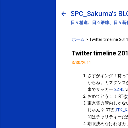
SPC_Sakuma's BL
日々精進、日々鍛練、日々新
ホーム
>
Twitter timeline 201
Twitter timeline 2
3/30/2011
さすがキング！持って
からね。カズダンス
事でサッカー
22:45
v
おめでとう！！ RT@
東京電力管内じゃな
じゃん？ RT@
UTK_K
問はチャリティーだ
期限決めなければカ