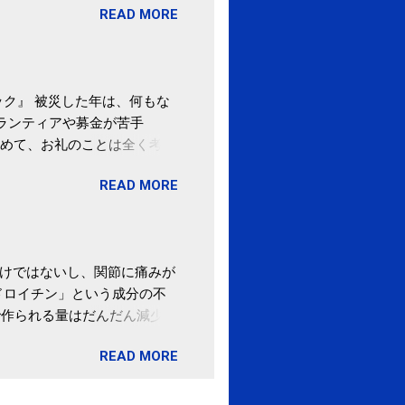
READ MORE
ばむ程度の運動を毎日３０分
「減量しなくても効果」 -
ク』 被災した年は、何もな
ボランティアや募金が苦手
めて、お礼のことは全く考え
。 あと、ふるさと納税が節
READ MORE
の目的は......。 総務
ポータルサイト「ふるさとチョ
わけではないし、関節に痛みが
ドロイチン」という成分の不
で作られる量はだんだん減少し
ます。 関節痛を引き起こさな
READ MORE
ロイチン」という成分は、納
納豆を定期的に食べている人
・体のゆがみ予防には「納