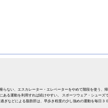
座らない、エスカレーター・エレベーターをやめて階段を使う、帰
にある運動を利用すれば続けやすい。 スポーツウェア・シューズ
過ぎなどによる脂肪肝は、早歩き程度の少し強めの運動を毎日３
筑波大の研究チームが発表した。改善が期待できるのは、過度の飲