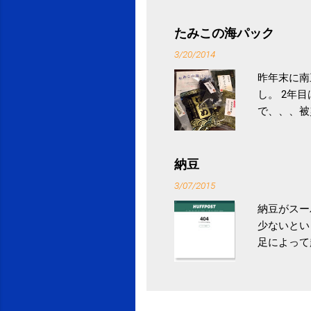
ル性脂肪性
続けること
たみこの海パック
ニュース 
3/20/2014
昨年末に南
し。 2年
で、、、被
ていなかっ
税になると
省｜自治税
納豆
イス」 »
3/07/2015
納豆がスー
少ないとい
足によって
ていき、4
いためには
豆をはじめ
は、関節に