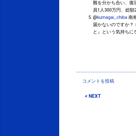
難を分かち合い、復
員1人300万円、総
@
kumagai_chiba
南
届かないのですか？
と』という気持ちにな
投稿者:
サクマフィジカルコンディショニング
コメントを投稿
コ
メ
< NEXT
ン
ト