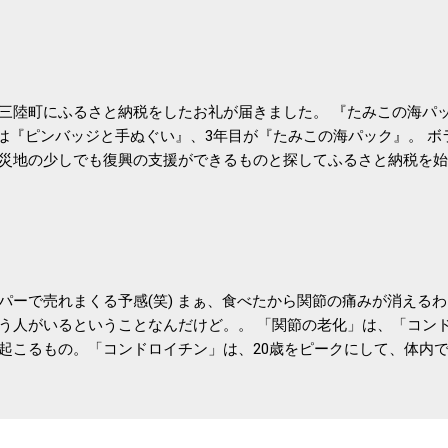
肝疾患。体重は減らなくても効果があるという。 正田教授は「汗
が有用」としている。 脂肪肝、毎日３０分の早歩きで改善 筑波大
- アピタル（医療・健康）
三陸町にふるさと納税をしたお礼が届きました。 『たみこの海パッ
目は『ピンバッジと手ぬぐい』、3年目が『たみこの海パック』。 
災地の少しでも復興の支援ができるものと探してふるさと納税を始
たので、貰えると少しづつ復興してる感が伝わってきて嬉しいです
いうこともあって始めたのですが、節税になるほど稼げていないのでこちら
務局｜ふるさと納税など個人住民税の寄附金税制 » ふるさと納税
パーで売れまくる予感(笑) まぁ、食べたから関節の痛みが消える
う人がいるということなんだけど。。 「関節の老化」は、「コン
起こるもの。「コンドロイチン」は、20歳をピークにして、体内
0代では20代の半分、60代ではそのさらに半分にまで減ってしまい
、食生活で「コンドロイチン」を補うことが大切。そして「コンド
としたネバネバ&ヌルヌルした食材に多く含まれているとのこと。
痛みが少ないという調査結果も明らかになりました。 関節の痛み