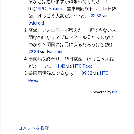
変かとは思いますが頑張ってください！
RT@
SPC_Sakuma
: 墨東病院終わり。15日抜
歯。けっこう大変だよ･･･と。
23:52
via
twidroid
突然、フォロワーが増えた･･･何でもない人
間なのになぜ？プロフィール見たりしない
のかな？明日には元に戻るだろうけど(笑)
22:34
via
twidroid
墨東病院終わり。15日抜歯。けっこう大変
だよ･･･と。
11:40
via
HTC Peep
墨東病院混んでるなぁ･･･
09:32
via
HTC
Peep
Powered by
t2b
投稿者:
サクマフィジカルコンディショニング
コメントを投稿