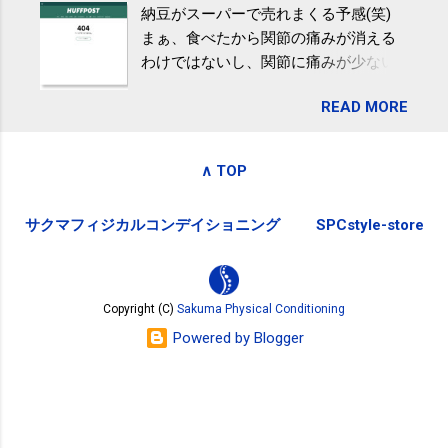
納豆がスーパーで売れまくる予感(笑)
全く考えていなかったので、貰えると
波大「減量しなくても効果」 - ニュー
まぁ、食べたから関節の痛みが消える
少しづつ復興してる感が伝わってきて
ス - アピタル（医療・健康）
わけではないし、関節に痛みが少ない
嬉しいです。 あと、ふるさと納税が節
という人がいるということなんだけ
税になるということもあって始めたの
READ MORE
ど。。 「関節の老化」は、「コンドロ
ですが、節税になるほど稼げていない
イチン」という成分の不足によって起
のでこちらの目的は......。 総務省｜自治
こるもの。「コンドロイチン」は、20
税務局｜ふるさと納税など個人住民税
∧ TOP
歳をピークにして、体内で作られる量
の寄附金税制 » ふるさと納税ポータル
はだんだん減少していき、40代では20
サイト「ふるさとチョイス」 »
サクマフィジカルコンデイショニング
SPCstyle-store
代の半分、60代ではそのさらに半分に
まで減ってしまいます。 関節痛を引き
起こさないためには、食生活で「コン
ドロイチン」を補うことが大切。そし
Copyright (C)
Sakuma Physical Conditioning
て「コンドロイチン」という成分は、
Powered by Blogger
納豆をはじめとしたネバネバ&ヌルヌル
した食材に多く含まれているとのこ
と。納豆を定期的に食べている人は、
関節に痛みが少ないという調査結果も
明らかになりました。 関節の痛み・体