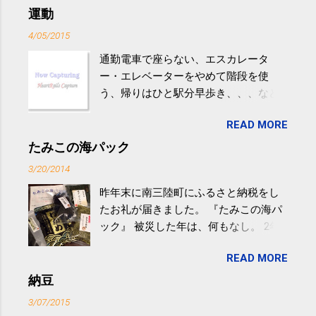
運動
4/05/2015
通勤電車で座らない、エスカレータ
ー・エレベーターをやめて階段を使
う、帰りはひと駅分早歩き、、、など
生活の中にある運動を利用すれば続け
READ MORE
やすい。 スポーツウェア・シューズで
するものだけが運動ではない。 食べ
たみこの海パック
過ぎなどによる脂肪肝は、早歩き程度
3/20/2014
の少し強めの運動を毎日３０分以上続
昨年末に南三陸町にふるさと納税をし
けると改善する、との結果を筑波大の
たお礼が届きました。 『たみこの海パ
研究チームが発表した。改善が期待で
ック』 被災した年は、何もなし。 2年
きるのは、過度の飲酒が原因ではない
目は『ピンバッジと手ぬぐい』、3年目
非アルコール性脂肪性肝疾患。体重は
READ MORE
が『たみこの海パック』。 ボランティ
減らなくても効果があるという。 正田
アや募金が苦手で、、、被災地の少し
納豆
教授は「汗ばむ程度の運動を毎日３０
でも復興の支援ができるものと探して
分続けることが有用」としている。 脂
3/07/2015
ふるさと納税を始めて、お礼のことは
肪肝、毎日３０分の早歩きで改善 筑