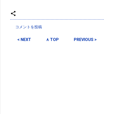
投稿者:
SPC_Sakuma
コメントを投稿
コ
メ
< NEXT
∧ TOP
PREVIOUS >
ン
ト