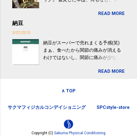
きるのは、過度の飲酒が原因ではない
目は『ピンバッジと手ぬぐい』、3年目
非アルコール性脂肪性肝疾患。体重は
READ MORE
が『たみこの海パック』。 ボランティ
減らなくても効果があるという。 正田
アや募金が苦手で、、、被災地の少し
納豆
教授は「汗ばむ程度の運動を毎日３０
でも復興の支援ができるものと探して
分続けることが有用」としている。 脂
3/07/2015
ふるさと納税を始めて、お礼のことは
肪肝、毎日３０分の早歩きで改善 筑
納豆がスーパーで売れまくる予感(笑)
全く考えていなかったので、貰えると
波大「減量しなくても効果」 - ニュー
まぁ、食べたから関節の痛みが消える
少しづつ復興してる感が伝わってきて
ス - アピタル（医療・健康）
わけではないし、関節に痛みが少ない
嬉しいです。 あと、ふるさと納税が節
という人がいるということなんだけ
税になるということもあって始めたの
READ MORE
ど。。 「関節の老化」は、「コンドロ
ですが、節税になるほど稼げていない
イチン」という成分の不足によって起
のでこちらの目的は......。 総務省｜自治
こるもの。「コンドロイチン」は、20
税務局｜ふるさと納税など個人住民税
∧ TOP
歳をピークにして、体内で作られる量
の寄附金税制 » ふるさと納税ポータル
はだんだん減少していき、40代では20
サイト「ふるさとチョイス」 »
サクマフィジカルコンデイショニング
SPCstyle-store
代の半分、60代ではそのさらに半分に
まで減ってしまいます。 関節痛を引き
起こさないためには、食生活で「コン
ドロイチン」を補うことが大切。そし
Copyright (C)
Sakuma Physical Conditioning