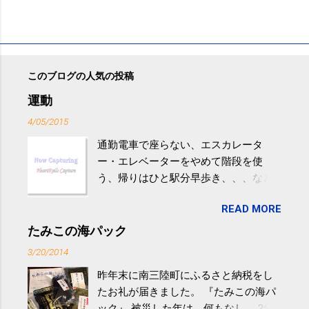
このブログの人気の投稿
運動
4/05/2015
通勤電車で座らない、エスカレータ
ー・エレベーターをやめて階段を使
う、帰りはひと駅分早歩き、、、など
生活の中にある運動を利用すれば続け
READ MORE
やすい。 スポーツウェア・シューズで
するものだけが運動ではない。 食べ
たみこの海パック
過ぎなどによる脂肪肝は、早歩き程度
3/20/2014
の少し強めの運動を毎日３０分以上続
昨年末に南三陸町にふるさと納税をし
けると改善する、との結果を筑波大の
たお礼が届きました。 『たみこの海パ
研究チームが発表した。改善が期待で
ック』 被災した年は、何もなし。 2年