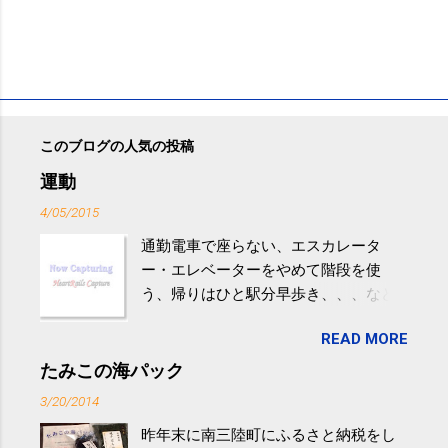
このブログの人気の投稿
運動
4/05/2015
通勤電車で座らない、エスカレータ
ー・エレベーターをやめて階段を使
う、帰りはひと駅分早歩き、、、など
生活の中にある運動を利用すれば続け
READ MORE
やすい。 スポーツウェア・シューズで
するものだけが運動ではない。 食べ
たみこの海パック
過ぎなどによる脂肪肝は、早歩き程度
3/20/2014
の少し強めの運動を毎日３０分以上続
昨年末に南三陸町にふるさと納税をし
けると改善する、との結果を筑波大の