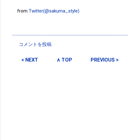
from
Twitter(@sakuma_style)
投稿者:
SPC_Sakuma
コメントを投稿
コ
メ
< NEXT
∧ TOP
PREVIOUS >
ン
ト