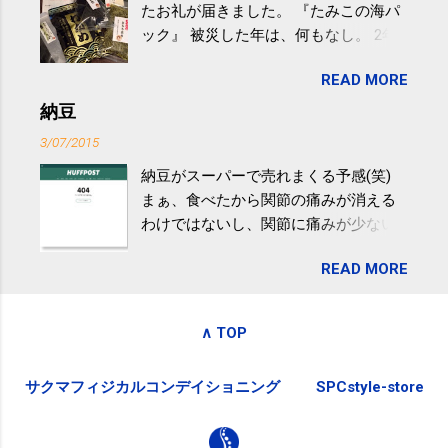
たお礼が届きました。 『たみこの海パ
研究チームが発表した。改善が期待で
ック』 被災した年は、何もなし。 2年
きるのは、過度の飲酒が原因ではない
目は『ピンバッジと手ぬぐい』、3年目
非アルコール性脂肪性肝疾患。体重は
READ MORE
が『たみこの海パック』。 ボランティ
減らなくても効果があるという。 正田
アや募金が苦手で、、、被災地の少し
納豆
教授は「汗ばむ程度の運動を毎日３０
でも復興の支援ができるものと探して
分続けることが有用」としている。 脂
3/07/2015
ふるさと納税を始めて、お礼のことは
肪肝、毎日３０分の早歩きで改善 筑
納豆がスーパーで売れまくる予感(笑)
全く考えていなかったので、貰えると
波大「減量しなくても効果」 - ニュー
まぁ、食べたから関節の痛みが消える
少しづつ復興してる感が伝わってきて
ス - アピタル（医療・健康）
わけではないし、関節に痛みが少ない
嬉しいです。 あと、ふるさと納税が節
という人がいるということなんだけ
税になるということもあって始めたの
READ MORE
ど。。 「関節の老化」は、「コンドロ
ですが、節税になるほど稼げていない
イチン」という成分の不足によって起
のでこちらの目的は......。 総務省｜自治
こるもの。「コンドロイチン」は、20
税務局｜ふるさと納税など個人住民税
∧ TOP
歳をピークにして、体内で作られる量
の寄附金税制 » ふるさと納税ポータル
はだんだん減少していき、40代では20
サイト「ふるさとチョイス」 »
サクマフィジカルコンデイショニング
SPCstyle-store
代の半分、60代ではそのさらに半分に
まで減ってしまいます。 関節痛を引き
起こさないためには、食生活で「コン