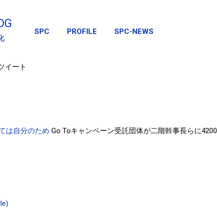
スキップしてメイン コンテンツに移動
OG
SPC
PROFILE
SPC-NEWS
化
のツイート
全ては自分のため
Go Toキャンペーン受託団体が二階幹事長らに4200
le)