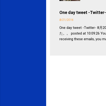
税になると
省｜自治税
One day tweet -Twitter-
イス」 »
8/21/2016
One day tweet -Twitt
た。。 posted at 10:09:26 You 
receiving these emails, you m
Mountain View, CA 94043, Uni