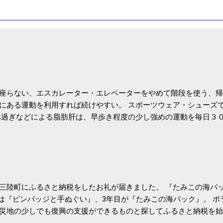
座らない、エスカレーター・エレベーターをやめて階段を使う、帰
にある運動を利用すれば続けやすい。 スポーツウェア・シューズ
過ぎなどによる脂肪肝は、早歩き程度の少し強めの運動を毎日３
筑波大の研究チームが発表した。改善が期待できるのは、過度の飲
肝疾患。体重は減らなくても効果があるという。 正田教授は「汗
が有用」としている。 脂肪肝、毎日３０分の早歩きで改善 筑波大
- アピタル（医療・健康）
三陸町にふるさと納税をしたお礼が届きました。 『たみこの海パッ
目は『ピンバッジと手ぬぐい』、3年目が『たみこの海パック』。 
災地の少しでも復興の支援ができるものと探してふるさと納税を始
たので、貰えると少しづつ復興してる感が伝わってきて嬉しいです