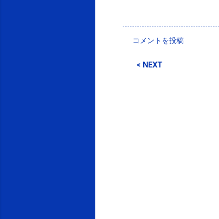
投稿者:
SPC_Sakuma
コメントを投稿
コ
メ
< NEXT
ン
ト