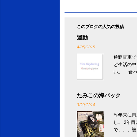
このブログの人気の投稿
運動
4/05/2015
通勤電車で
ど生活の中
い。 食べ
との結果を
ル性脂肪性
続けること
たみこの海パック
ニュース 
3/20/2014
昨年末に南
し。 2年
で、、、被
ていなかっ