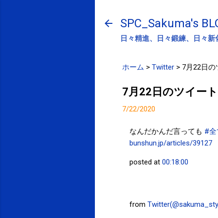
SPC_Sakuma's BL
日々精進、日々鍛練、日々新
ホーム
>
Twitter
>
7月22日
7月22日のツイート
7/22/2020
なんだかんだ言っても
#
bunshun.jp/articles/39127
posted at
00:18:00
from
Twitter(@sakuma_sty