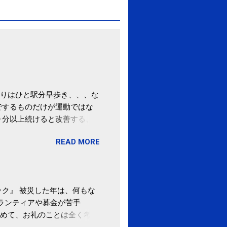
りはひと駅分早歩き、、、な
でするものだけが運動ではな
０分以上続けると改善する、
酒が原因ではない非アルコー
READ MORE
ばむ程度の運動を毎日３０分
「減量しなくても効果」 -
ク』 被災した年は、何もな
ボランティアや募金が苦手
めて、お礼のことは全く考え
。 あと、ふるさと納税が節