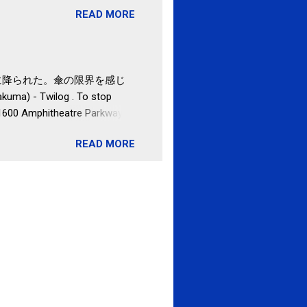
READ MORE
の目的は......。 総務
ポータルサイト「ふるさとチョ
非常に激しい雨に降られた。傘の限界を感じ
uma) - Twilog . To stop
 1600 Amphitheatre Parkway,
READ MORE