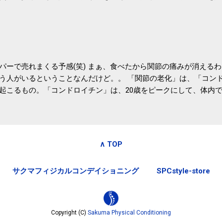
たので、貰えると少しづつ復興してる感が伝わってきて嬉しいです
いうこともあって始めたのですが、節税になるほど稼げていないのでこちら
務局｜ふるさと納税など個人住民税の寄附金税制 » ふるさと納税
パーで売れまくる予感(笑) まぁ、食べたから関節の痛みが消える
う人がいるということなんだけど。。 「関節の老化」は、「コン
起こるもの。「コンドロイチン」は、20歳をピークにして、体内
0代では20代の半分、60代ではそのさらに半分にまで減ってしまい
、食生活で「コンドロイチン」を補うことが大切。そして「コンド
としたネバネバ&ヌルヌルした食材に多く含まれているとのこと。
痛みが少ないという調査結果も明らかになりました。 関節の痛み
∧ TOP
日1パックでコンドロイチン補給 | セルフドクターニュース 賞味
しをかき混ぜる前に入れていたからこれからはあとに入れよう。 
サクマフィジカルコンデイショニング
SPCstyle-store
かた」は、 ・賞味期限ギリギリで食べる。 ・白い泡が全体に行き
き混ぜた後に入れる。 ちなみに、かき混ぜる回数としては、好み
回～40回程度。 またタレ・薬味は納豆をかき混ぜたあとに入れた
立つそうです。 関節の痛み・体のゆがみ予防には「納豆」！ 1日
Copyright (C)
Sakuma Physical Conditioning
ルフドクターニュース そこそこの金額のサプリメントを毎日飲み続け