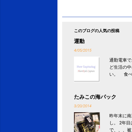
このブログの人気の投稿
運動
4/05/2015
通勤電車で
ど生活の中
い。 食べ
との結果を
ル性脂肪性
続けること
たみこの海パック
ニュース 
3/20/2014
昨年末に南
し。 2年
で、、、被