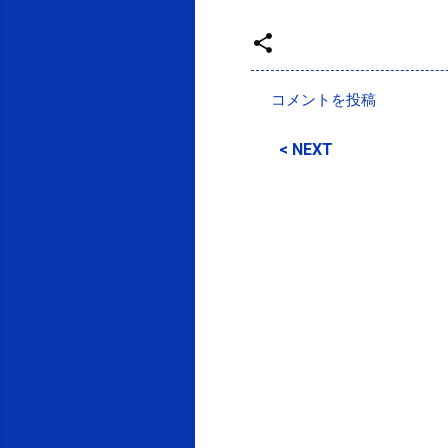
投稿者:
SPC_Sakuma
コメントを投稿
コ
メ
< NEXT
ン
ト