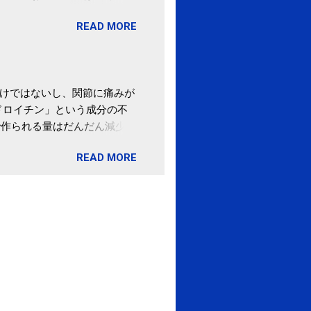
。 あと、ふるさと納税が節
READ MORE
の目的は......。 総務
ポータルサイト「ふるさとチョ
わけではないし、関節に痛みが
ドロイチン」という成分の不
で作られる量はだんだん減少し
ます。 関節痛を引き起こさな
READ MORE
ロイチン」という成分は、納
納豆を定期的に食べている人
・体のゆがみ予防には「納
期限は気にしたことがなかった。
伊藤先生による、「納豆の美
渡る程度かき混ぜる。 ・タレ
ですが、おいしく食べられる
ほうが、納豆のふわふわ感がよ
1パックでコンドロイチン補
るよりは、毎日納豆を食べるほ