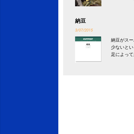
ていなかっ
税になると
省｜自治税
納豆
イス」 »
3/07/2015
納豆がスー
少ないとい
足によって
ていき、4
いためには
豆をはじめ
は、関節に
豆」！ 1
タレやから
味しい食べ
や薬味はか
目安が30
り一層引き
給 | セ