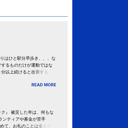
りはひと駅分早歩き、、、な
でするものだけが運動ではな
０分以上続けると改善する、
酒が原因ではない非アルコー
READ MORE
ばむ程度の運動を毎日３０分
「減量しなくても効果」 -
ク』 被災した年は、何もな
ボランティアや募金が苦手
めて、お礼のことは全く考え