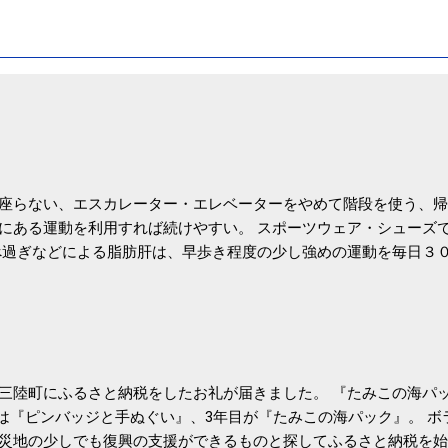
座らない、エスカレーター・エレベーターをやめて階段を使う、帰
にある運動を利用すれば続けやすい。 スポーツウェア・シューズ
過ぎなどによる脂肪肝は、早歩き程度の少し強めの運動を毎日３
筑波大の研究チームが発表した。改善が期待できるのは、過度の飲
肝疾患。体重は減らなくても効果があるという。 正田教授は「汗
が有用」としている。 脂肪肝、毎日３０分の早歩きで改善 筑波大
- アピタル（医療・健康）
三陸町にふるさと納税をしたお礼が届きました。 『たみこの海パッ
目は『ピンバッジと手ぬぐい』、3年目が『たみこの海パック』。 
災地の少しでも復興の支援ができるものと探してふるさと納税を始