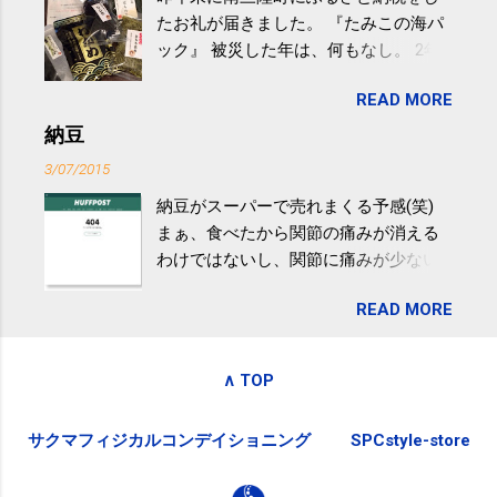
けると改善する、との結果を筑波大の
たお礼が届きました。 『たみこの海パ
研究チームが発表した。改善が期待で
ック』 被災した年は、何もなし。 2年
きるのは、過度の飲酒が原因ではない
目は『ピンバッジと手ぬぐい』、3年目
非アルコール性脂肪性肝疾患。体重は
READ MORE
が『たみこの海パック』。 ボランティ
減らなくても効果があるという。 正田
アや募金が苦手で、、、被災地の少し
納豆
教授は「汗ばむ程度の運動を毎日３０
でも復興の支援ができるものと探して
分続けることが有用」としている。 脂
3/07/2015
ふるさと納税を始めて、お礼のことは
肪肝、毎日３０分の早歩きで改善 筑
納豆がスーパーで売れまくる予感(笑)
全く考えていなかったので、貰えると
波大「減量しなくても効果」 - ニュー
まぁ、食べたから関節の痛みが消える
少しづつ復興してる感が伝わってきて
ス - アピタル（医療・健康）
わけではないし、関節に痛みが少ない
嬉しいです。 あと、ふるさと納税が節
という人がいるということなんだけ
税になるということもあって始めたの
READ MORE
ど。。 「関節の老化」は、「コンドロ
ですが、節税になるほど稼げていない
イチン」という成分の不足によって起
のでこちらの目的は......。 総務省｜自治
こるもの。「コンドロイチン」は、20
税務局｜ふるさと納税など個人住民税
∧ TOP
歳をピークにして、体内で作られる量
の寄附金税制 » ふるさと納税ポータル
はだんだん減少していき、40代では20
サイト「ふるさとチョイス」 »
サクマフィジカルコンデイショニング
SPCstyle-store
代の半分、60代ではそのさらに半分に
まで減ってしまいます。 関節痛を引き