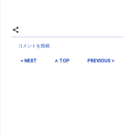
投稿者:
SPC_Sakuma
コメントを投稿
コ
メ
< NEXT
∧ TOP
PREVIOUS >
ン
ト