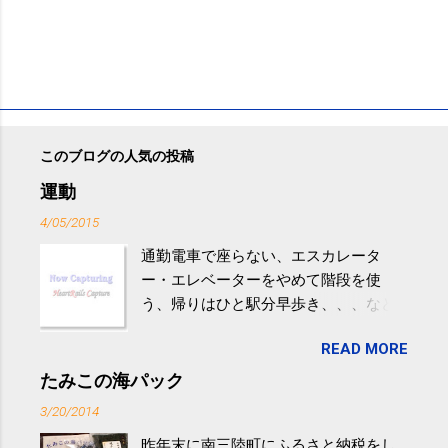
このブログの人気の投稿
運動
4/05/2015
通勤電車で座らない、エスカレータ
ー・エレベーターをやめて階段を使
う、帰りはひと駅分早歩き、、、など
生活の中にある運動を利用すれば続け
READ MORE
やすい。 スポーツウェア・シューズで
するものだけが運動ではない。 食べ
たみこの海パック
過ぎなどによる脂肪肝は、早歩き程度
3/20/2014
の少し強めの運動を毎日３０分以上続
昨年末に南三陸町にふるさと納税をし