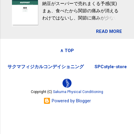
納豆がスーパーで売れまくる予感(笑)
全く考えていなかったので、貰えると
波大「減量しなくても効果」 - ニュー
まぁ、食べたから関節の痛みが消える
少しづつ復興してる感が伝わってきて
ス - アピタル（医療・健康）
わけではないし、関節に痛みが少ない
嬉しいです。 あと、ふるさと納税が節
という人がいるということなんだけ
税になるということもあって始めたの
READ MORE
ど。。 「関節の老化」は、「コンドロ
ですが、節税になるほど稼げていない
イチン」という成分の不足によって起
のでこちらの目的は......。 総務省｜自治
こるもの。「コンドロイチン」は、20
税務局｜ふるさと納税など個人住民税
∧ TOP
歳をピークにして、体内で作られる量
の寄附金税制 » ふるさと納税ポータル
はだんだん減少していき、40代では20
サイト「ふるさとチョイス」 »
サクマフィジカルコンデイショニング
SPCstyle-store
代の半分、60代ではそのさらに半分に
まで減ってしまいます。 関節痛を引き
起こさないためには、食生活で「コン
ドロイチン」を補うことが大切。そし
Copyright (C)
Sakuma Physical Conditioning
て「コンドロイチン」という成分は、
Powered by Blogger
納豆をはじめとしたネバネバ&ヌルヌル
した食材に多く含まれているとのこ
と。納豆を定期的に食べている人は、
関節に痛みが少ないという調査結果も
明らかになりました。 関節の痛み・体