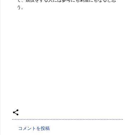
て、競技をする人には参考にも刺激にもなると思
う。
投稿者:
SPC_Sakuma
コメントを投稿
コ