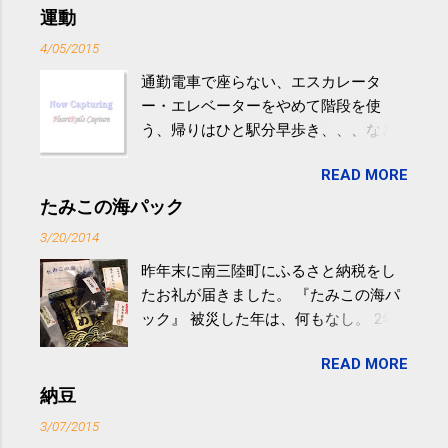
運動
4/05/2015
通勤電車で座らない、エスカレータ
ー・エレベーターをやめて階段を使
う、帰りはひと駅分早歩き、、、など
生活の中にある運動を利用すれば続け
READ MORE
やすい。 スポーツウェア・シューズで
するものだけが運動ではない。 食べ
たみこの海パック
過ぎなどによる脂肪肝は、早歩き程度
3/20/2014
の少し強めの運動を毎日３０分以上続
昨年末に南三陸町にふるさと納税をし
けると改善する、との結果を筑波大の
たお礼が届きました。 『たみこの海パ
研究チームが発表した。改善が期待で
ック』 被災した年は、何もなし。 2年
きるのは、過度の飲酒が原因ではない
目は『ピンバッジと手ぬぐい』、3年目
非アルコール性脂肪性肝疾患。体重は
READ MORE
が『たみこの海パック』。 ボランティ
減らなくても効果があるという。 正田
アや募金が苦手で、、、被災地の少し
納豆
教授は「汗ばむ程度の運動を毎日３０
でも復興の支援ができるものと探して
分続けることが有用」としている。 脂
3/07/2015
ふるさと納税を始めて、お礼のことは
肪肝、毎日３０分の早歩きで改善 筑