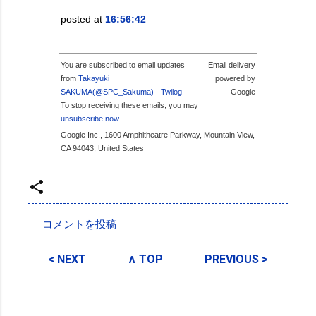
posted at
16:56:42
You are subscribed to email updates
Email delivery
from
Takayuki
powered by
SAKUMA(@SPC_Sakuma) - Twilog
Google
To stop receiving these emails, you may
unsubscribe now
.
Google Inc., 1600 Amphitheatre Parkway, Mountain View,
CA 94043, United States
投稿者:
SPC_Sakuma
コメントを投稿
コ
メ
< NEXT
∧ TOP
PREVIOUS >
ン
ト