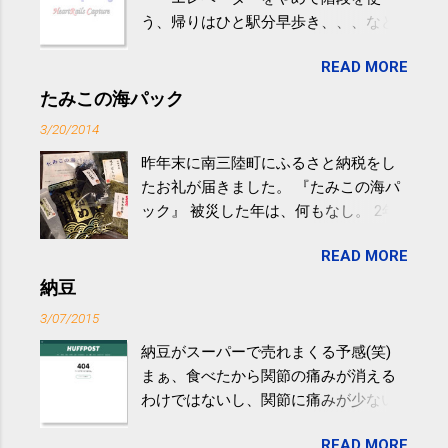
う、帰りはひと駅分早歩き、、、など
生活の中にある運動を利用すれば続け
READ MORE
やすい。 スポーツウェア・シューズで
するものだけが運動ではない。 食べ
たみこの海パック
過ぎなどによる脂肪肝は、早歩き程度
3/20/2014
の少し強めの運動を毎日３０分以上続
昨年末に南三陸町にふるさと納税をし
けると改善する、との結果を筑波大の
たお礼が届きました。 『たみこの海パ
研究チームが発表した。改善が期待で
ック』 被災した年は、何もなし。 2年
きるのは、過度の飲酒が原因ではない
目は『ピンバッジと手ぬぐい』、3年目
非アルコール性脂肪性肝疾患。体重は
READ MORE
が『たみこの海パック』。 ボランティ
減らなくても効果があるという。 正田
アや募金が苦手で、、、被災地の少し
納豆
教授は「汗ばむ程度の運動を毎日３０
でも復興の支援ができるものと探して
分続けることが有用」としている。 脂
3/07/2015
ふるさと納税を始めて、お礼のことは
肪肝、毎日３０分の早歩きで改善 筑
納豆がスーパーで売れまくる予感(笑)
全く考えていなかったので、貰えると
波大「減量しなくても効果」 - ニュー
まぁ、食べたから関節の痛みが消える
少しづつ復興してる感が伝わってきて
ス - アピタル（医療・健康）
わけではないし、関節に痛みが少ない
嬉しいです。 あと、ふるさと納税が節
という人がいるということなんだけ
税になるということもあって始めたの
READ MORE