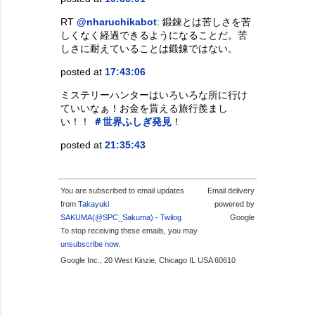
RT
@nharuchikabot
: 鍛錬とは苦しさを苦
しくなく経過できるようになることだ。苦
しさに耐えていることは鍛錬ではない。
posted at
17:43:06
ミステリーハンターはいろいろな所に行け
ていいなぁ！お金を貰える旅行羨まし
い！！
＃世界ふしぎ発見
！
posted at
21:35:43
You are subscribed to email updates
Email delivery
from
Takayuki
powered by
SAKUMA(@SPC_Sakuma) - Twilog
Google
To stop receiving these emails, you may
unsubscribe now
.
Google Inc., 20 West Kinzie, Chicago IL USA 60610
投稿者:
SPC_Sakuma