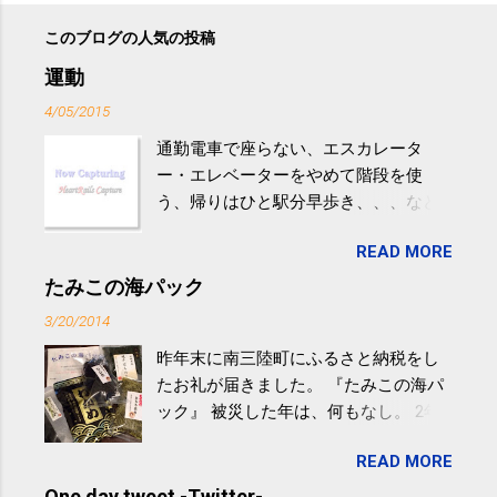
このブログの人気の投稿
運動
4/05/2015
通勤電車で座らない、エスカレータ
ー・エレベーターをやめて階段を使
う、帰りはひと駅分早歩き、、、など
生活の中にある運動を利用すれば続け
READ MORE
やすい。 スポーツウェア・シューズで
するものだけが運動ではない。 食べ
たみこの海パック
過ぎなどによる脂肪肝は、早歩き程度
3/20/2014
の少し強めの運動を毎日３０分以上続
昨年末に南三陸町にふるさと納税をし
けると改善する、との結果を筑波大の
たお礼が届きました。 『たみこの海パ
研究チームが発表した。改善が期待で
ック』 被災した年は、何もなし。 2年
きるのは、過度の飲酒が原因ではない
目は『ピンバッジと手ぬぐい』、3年目
非アルコール性脂肪性肝疾患。体重は
READ MORE
が『たみこの海パック』。 ボランティ
減らなくても効果があるという。 正田
アや募金が苦手で、、、被災地の少し
One day tweet -Twitter-
教授は「汗ばむ程度の運動を毎日３０