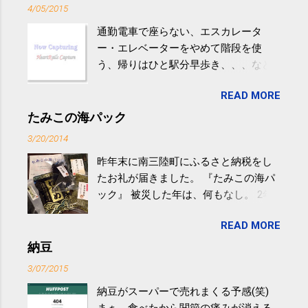
4/05/2015
通勤電車で座らない、エスカレータ
ー・エレベーターをやめて階段を使
う、帰りはひと駅分早歩き、、、など
生活の中にある運動を利用すれば続け
READ MORE
やすい。 スポーツウェア・シューズで
するものだけが運動ではない。 食べ
たみこの海パック
過ぎなどによる脂肪肝は、早歩き程度
3/20/2014
の少し強めの運動を毎日３０分以上続
昨年末に南三陸町にふるさと納税をし
けると改善する、との結果を筑波大の
たお礼が届きました。 『たみこの海パ
研究チームが発表した。改善が期待で
ック』 被災した年は、何もなし。 2年
きるのは、過度の飲酒が原因ではない
目は『ピンバッジと手ぬぐい』、3年目
非アルコール性脂肪性肝疾患。体重は
READ MORE
が『たみこの海パック』。 ボランティ
減らなくても効果があるという。 正田
アや募金が苦手で、、、被災地の少し
納豆
教授は「汗ばむ程度の運動を毎日３０
でも復興の支援ができるものと探して
分続けることが有用」としている。 脂
3/07/2015
ふるさと納税を始めて、お礼のことは
肪肝、毎日３０分の早歩きで改善 筑
納豆がスーパーで売れまくる予感(笑)
全く考えていなかったので、貰えると
波大「減量しなくても効果」 - ニュー