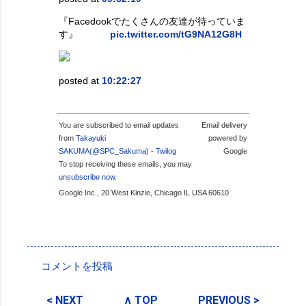
『Facedookでたくさんの友達が待っていま
す』
pic.twitter.com/tG9NA12G8H
posted at
10:22:27
You are subscribed to email updates
Email delivery
from
Takayuki
powered by
SAKUMA(@SPC_Sakuma) - Twilog
Google
To stop receiving these emails, you may
unsubscribe now
.
Google Inc., 20 West Kinzie, Chicago IL USA 60610
投稿者:
SPC_Sakuma
コメントを投稿
コ
メ
< NEXT
∧ TOP
PREVIOUS >