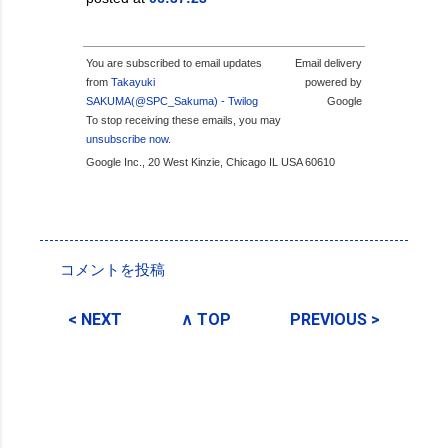
You are subscribed to email updates
Email delivery
from
Takayuki
powered by
SAKUMA(@SPC_Sakuma) - Twilog
Google
To stop receiving these emails, you may
unsubscribe now
.
Google Inc., 20 West Kinzie, Chicago IL USA 60610
投稿者:
SPC_Sakuma
コメントを投稿
コ
メ
< NEXT
∧ TOP
PREVIOUS >
ン
ト