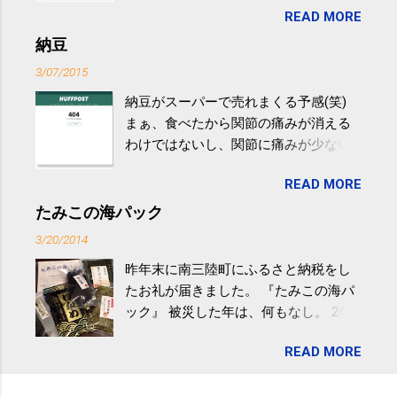
READ MORE
やすい。 スポーツウェア・シューズで
するものだけが運動ではない。 食べ
納豆
過ぎなどによる脂肪肝は、早歩き程度
3/07/2015
の少し強めの運動を毎日３０分以上続
納豆がスーパーで売れまくる予感(笑)
けると改善する、との結果を筑波大の
まぁ、食べたから関節の痛みが消える
研究チームが発表した。改善が期待で
わけではないし、関節に痛みが少ない
きるのは、過度の飲酒が原因ではない
という人がいるということなんだけ
非アルコール性脂肪性肝疾患。体重は
READ MORE
ど。。 「関節の老化」は、「コンドロ
減らなくても効果があるという。 正田
イチン」という成分の不足によって起
たみこの海パック
教授は「汗ばむ程度の運動を毎日３０
こるもの。「コンドロイチン」は、20
分続けることが有用」としている。 脂
3/20/2014
歳をピークにして、体内で作られる量
肪肝、毎日３０分の早歩きで改善 筑
昨年末に南三陸町にふるさと納税をし
はだんだん減少していき、40代では20
波大「減量しなくても効果」 - ニュー
たお礼が届きました。 『たみこの海パ
代の半分、60代ではそのさらに半分に
ス - アピタル（医療・健康）
ック』 被災した年は、何もなし。 2年
まで減ってしまいます。 関節痛を引き
目は『ピンバッジと手ぬぐい』、3年目
起こさないためには、食生活で「コン
READ MORE
が『たみこの海パック』。 ボランティ
ドロイチン」を補うことが大切。そし
アや募金が苦手で、、、被災地の少し
て「コンドロイチン」という成分は、