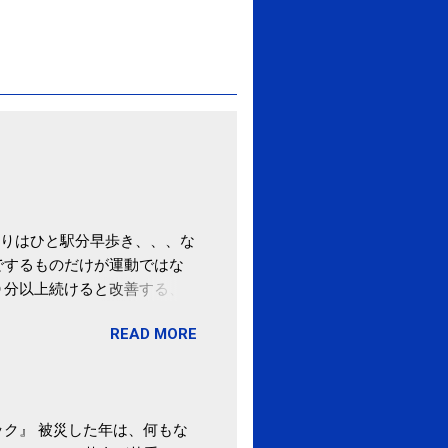
りはひと駅分早歩き、、、な
でするものだけが運動ではな
０分以上続けると改善する、
酒が原因ではない非アルコー
READ MORE
ばむ程度の運動を毎日３０分
「減量しなくても効果」 -
ク』 被災した年は、何もな