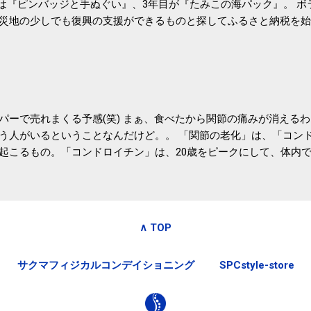
目は『ピンバッジと手ぬぐい』、3年目が『たみこの海パック』。 
災地の少しでも復興の支援ができるものと探してふるさと納税を始
たので、貰えると少しづつ復興してる感が伝わってきて嬉しいです
いうこともあって始めたのですが、節税になるほど稼げていないのでこちら
務局｜ふるさと納税など個人住民税の寄附金税制 » ふるさと納税
パーで売れまくる予感(笑) まぁ、食べたから関節の痛みが消える
う人がいるということなんだけど。。 「関節の老化」は、「コン
起こるもの。「コンドロイチン」は、20歳をピークにして、体内
0代では20代の半分、60代ではそのさらに半分にまで減ってしまい
、食生活で「コンドロイチン」を補うことが大切。そして「コンド
としたネバネバ&ヌルヌルした食材に多く含まれているとのこと。
痛みが少ないという調査結果も明らかになりました。 関節の痛み
∧ TOP
日1パックでコンドロイチン補給 | セルフドクターニュース 賞味
しをかき混ぜる前に入れていたからこれからはあとに入れよう。 
サクマフィジカルコンデイショニング
SPCstyle-store
かた」は、 ・賞味期限ギリギリで食べる。 ・白い泡が全体に行き
き混ぜた後に入れる。 ちなみに、かき混ぜる回数としては、好み
回～40回程度。 またタレ・薬味は納豆をかき混ぜたあとに入れた