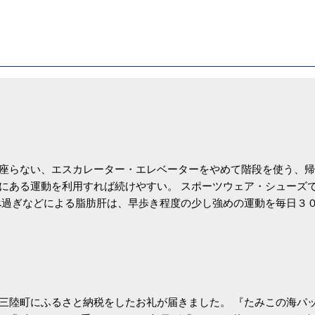
座らない、エスカレーター・エレベーターをやめて階段を使う、帰
にある運動を利用すれば続けやすい。 スポーツウェア・シューズ
過ぎなどによる脂肪肝は、早歩き程度の少し強めの運動を毎日３
筑波大の研究チームが発表した。改善が期待できるのは、過度の飲
肝疾患。体重は減らなくても効果があるという。 正田教授は「汗
が有用」としている。 脂肪肝、毎日３０分の早歩きで改善 筑波大
- アピタル（医療・健康）
三陸町にふるさと納税をしたお礼が届きました。 『たみこの海パッ