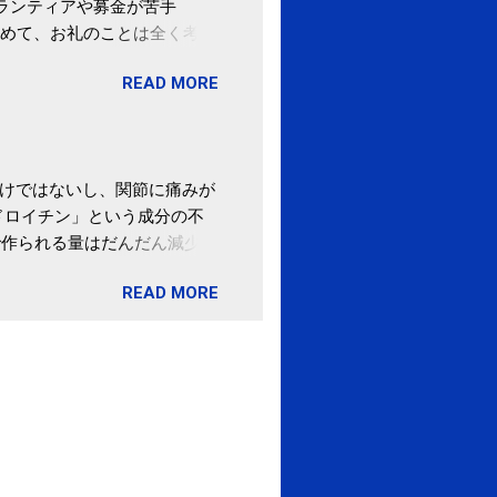
ボランティアや募金が苦手
めて、お礼のことは全く考え
。 あと、ふるさと納税が節
READ MORE
の目的は......。 総務
ポータルサイト「ふるさとチョ
わけではないし、関節に痛みが
ドロイチン」という成分の不
で作られる量はだんだん減少し
ます。 関節痛を引き起こさな
READ MORE
ロイチン」という成分は、納
納豆を定期的に食べている人
・体のゆがみ予防には「納
期限は気にしたことがなかった。
伊藤先生による、「納豆の美
渡る程度かき混ぜる。 ・タレ
ですが、おいしく食べられる
ほうが、納豆のふわふわ感がよ