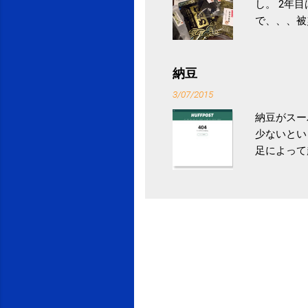
し。 2年
で、、、被
ていなかっ
税になると
省｜自治税
納豆
イス」 »
3/07/2015
納豆がスー
少ないとい
足によって
ていき、4
いためには
豆をはじめ
は、関節に
豆」！ 1
タレやから
味しい食べ
や薬味はか
目安が30