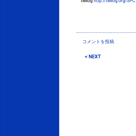
twilog
http://twilog.org/S
投稿者:
SPC_Sakuma
コメントを投稿
コ
メ
< NEXT
ン
ト