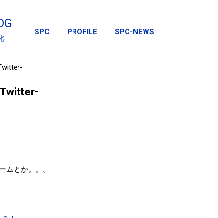
スキップしてメイン コンテンツに移動
OG
SPC
PROFILE
SPC-NEWS
化
tter-
itter-
ームとか。。。