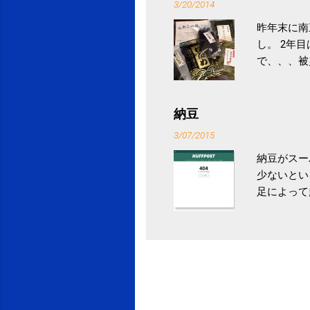
3/20/2014
昨年末に南
し。 2年
で、、、被
ていなかっ
税になると
省｜自治税
納豆
イス」 »
3/07/2015
納豆がスー
少ないとい
足によって
ていき、4
いためには
豆をはじめ
は、関節に
豆」！ 1
タレやから
味しい食べ