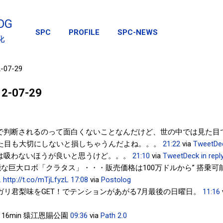
スキップしてメイン コンテンツに移動
OG
SPC
PROFILE
SPC-NEWS
化
2-07-29
012-07-29
で判断されるのって面白くないことなんだけど、世の中では見た目
た目も大切にしないと損しちゃうんだよね。。。
21:22
via
TweetDe
は吸わないほうが良いと思うけど。。。
21:10
via
TweetDeck
in rep
能な巨大ロボ「クラタス」・・・販売価格は100万ドルから” 搭乗
.
http://t.co/mTjLfyzL
17:08
via
Postolog
ガリ君梨味をGET！でテンションがあがる7月最後の日曜日。
11:16
 16min 猿江恩賜公園
09:36
via
Path 2.0