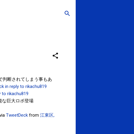
で判断されてしまう事もあ
ck
in reply to rikachu819
ly to rikachu819
可能な巨大ロボ登場
via
TweetDeck
from
江東区,