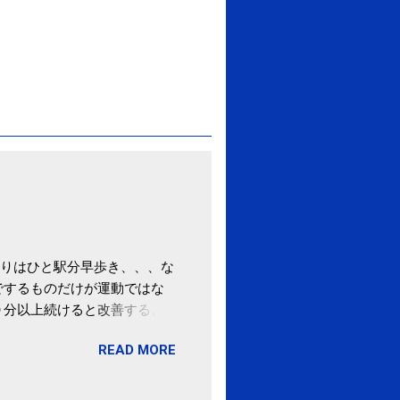
りはひと駅分早歩き、、、な
でするものだけが運動ではな
０分以上続けると改善する、
酒が原因ではない非アルコー
READ MORE
ばむ程度の運動を毎日３０分
「減量しなくても効果」 -