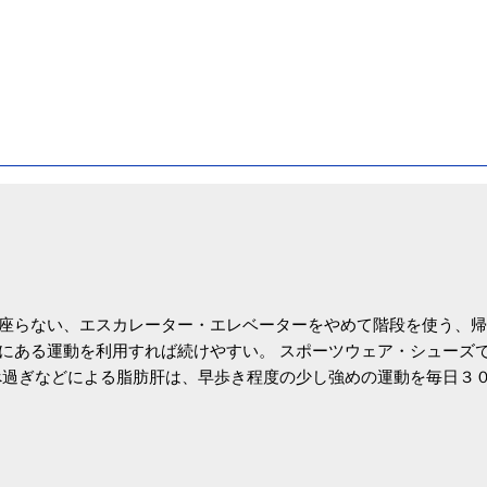
座らない、エスカレーター・エレベーターをやめて階段を使う、帰
にある運動を利用すれば続けやすい。 スポーツウェア・シューズ
過ぎなどによる脂肪肝は、早歩き程度の少し強めの運動を毎日３
筑波大の研究チームが発表した。改善が期待できるのは、過度の飲
肝疾患。体重は減らなくても効果があるという。 正田教授は「汗
が有用」としている。 脂肪肝、毎日３０分の早歩きで改善 筑波大
- アピタル（医療・健康）