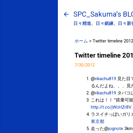
SPC_Sakuma's BL
日々精進、日々鍛練、日々新
ホーム
>
Twitter timeline 201
Twitter timeline 2
7/30/2012
@
rikachu819
見た目
るんだよね、、、見
@
rikachu819
タバコ
これは！！ ”搭乗可
http://t.co/jWcHZr8V..
ラスイチっぽいガリ
東京都
走った@
jognote
3km