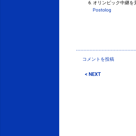
オリンピック中継を
Postolog
投稿者:
SPC_Sakuma
コメントを投稿
コ
メ
< NEXT
ン
ト