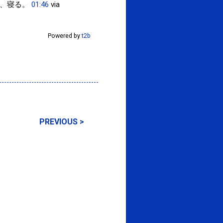
、寝る。
01:46
via
Powered by
t2b
PREVIOUS >