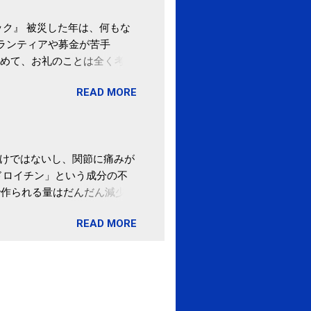
ク』 被災した年は、何もな
ボランティアや募金が苦手
めて、お礼のことは全く考え
。 あと、ふるさと納税が節
READ MORE
の目的は......。 総務
ポータルサイト「ふるさとチョ
わけではないし、関節に痛みが
ドロイチン」という成分の不
で作られる量はだんだん減少し
ます。 関節痛を引き起こさな
READ MORE
ロイチン」という成分は、納
納豆を定期的に食べている人
・体のゆがみ予防には「納
期限は気にしたことがなかった。
伊藤先生による、「納豆の美
渡る程度かき混ぜる。 ・タレ