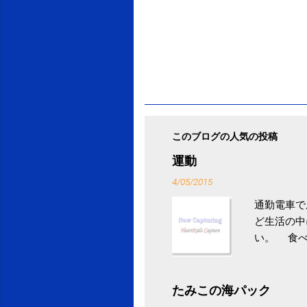
このブログの人気の投稿
運動
4/05/2015
通勤電車で
ど生活の中
い。 食べ
との結果を
ル性脂肪性
続けること
たみこの海パック
ニュース 