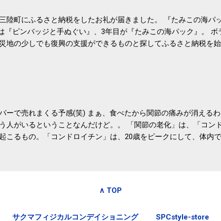
三陸町にふるさと納税をしたお礼が届きました。 『たみこの海パッ
目は『ピンバッジと手ぬぐい』、3年目が『たみこの海パック』。 
災地の少しでも復興の支援ができるものと探してふるさと納税を始
たので、貰えると少しづつ復興してる感が伝わってきて嬉しいです
いうこともあって始めたのですが、節税になるほど稼げていないのでこちら
務局｜ふるさと納税など個人住民税の寄附金税制 » ふるさと納税
パーで売れまくる予感(笑) まぁ、食べたから関節の痛みが消える
う人がいるということなんだけど。。 「関節の老化」は、「コン
起こるもの。「コンドロイチン」は、20歳をピークにして、体内
0代では20代の半分、60代ではそのさらに半分にまで減ってしまい
、食生活で「コンドロイチン」を補うことが大切。そして「コンド
としたネバネバ&ヌルヌルした食材に多く含まれているとのこと。
痛みが少ないという調査結果も明らかになりました。 関節の痛み
∧ TOP
日1パックでコンドロイチン補給 | セルフドクターニュース 賞味
しをかき混ぜる前に入れていたからこれからはあとに入れよう。 
サクマフィジカルコンデイショニング
SPCstyle-store
かた」は、 ・賞味期限ギリギリで食べる。 ・白い泡が全体に行き