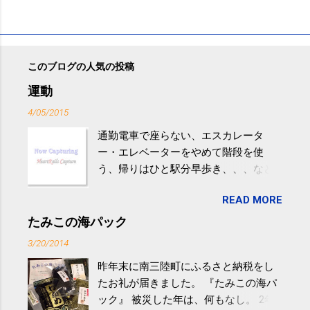
このブログの人気の投稿
運動
4/05/2015
通勤電車で座らない、エスカレータ
ー・エレベーターをやめて階段を使
う、帰りはひと駅分早歩き、、、など
生活の中にある運動を利用すれば続け
READ MORE
やすい。 スポーツウェア・シューズで
するものだけが運動ではない。 食べ
たみこの海パック
過ぎなどによる脂肪肝は、早歩き程度
3/20/2014
の少し強めの運動を毎日３０分以上続
昨年末に南三陸町にふるさと納税をし
けると改善する、との結果を筑波大の
たお礼が届きました。 『たみこの海パ
研究チームが発表した。改善が期待で
ック』 被災した年は、何もなし。 2年
きるのは、過度の飲酒が原因ではない