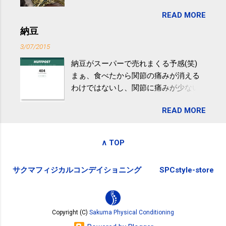
目は『ピンバッジと手ぬぐい』、3年目
非アルコール性脂肪性肝疾患。体重は
READ MORE
が『たみこの海パック』。 ボランティ
減らなくても効果があるという。 正田
アや募金が苦手で、、、被災地の少し
納豆
教授は「汗ばむ程度の運動を毎日３０
でも復興の支援ができるものと探して
分続けることが有用」としている。 脂
3/07/2015
ふるさと納税を始めて、お礼のことは
肪肝、毎日３０分の早歩きで改善 筑
納豆がスーパーで売れまくる予感(笑)
全く考えていなかったので、貰えると
波大「減量しなくても効果」 - ニュー
まぁ、食べたから関節の痛みが消える
少しづつ復興してる感が伝わってきて
ス - アピタル（医療・健康）
わけではないし、関節に痛みが少ない
嬉しいです。 あと、ふるさと納税が節
という人がいるということなんだけ
税になるということもあって始めたの
READ MORE
ど。。 「関節の老化」は、「コンドロ
ですが、節税になるほど稼げていない
イチン」という成分の不足によって起
のでこちらの目的は......。 総務省｜自治
こるもの。「コンドロイチン」は、20
税務局｜ふるさと納税など個人住民税
∧ TOP
歳をピークにして、体内で作られる量
の寄附金税制 » ふるさと納税ポータル
はだんだん減少していき、40代では20
サイト「ふるさとチョイス」 »
サクマフィジカルコンデイショニング
SPCstyle-store
代の半分、60代ではそのさらに半分に
まで減ってしまいます。 関節痛を引き
起こさないためには、食生活で「コン
ドロイチン」を補うことが大切。そし
Copyright (C)
Sakuma Physical Conditioning
て「コンドロイチン」という成分は、