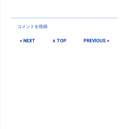
投稿者:
SPC_Sakuma
コメントを投稿
コ
メ
< NEXT
∧ TOP
PREVIOUS >
ン
ト