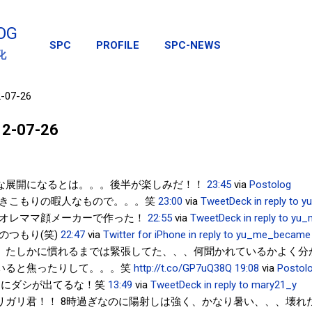
スキップしてメイン コンテンツに移動
OG
SPC
PROFILE
SPC-NEWS
化
2-07-26
012-07-26
な展開になるとは。。。後半が楽しみだ！！
23:45
via
Postolog
きこもりの暇人なもので。。。笑
23:00
via
TweetDeck
in reply to
オレママ顔メーカーで作った！
22:55
via
TweetDeck
in reply to y
のつもり(笑)
22:47
via
Twitter for iPhone
in reply to yu_me_became
、たしかに慣れるまでは緊張してた、、、何聞かれているかよく分
いると焦ったりして。。。笑
http://t.co/GP7uQ38Q
19:08
via
Postol
にダシが出てるな！笑
13:49
via
TweetDeck
in reply to mary21_y
リガリ君！！ 8時過ぎなのに陽射しは強く、かなり暑い、、、壊れ