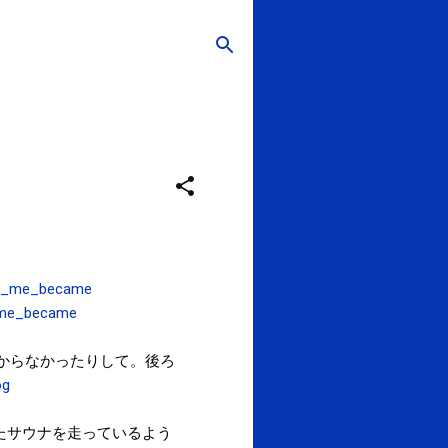
 yu_me_became
u_me_became
からなかったりして。後ろ
og
たサウナを走っているよう