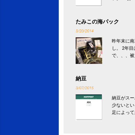
との結果を
ル性脂肪性
続けること
たみこの海パック
ニュース 
3/20/2014
昨年末に南
し。 2年
で、、、被
ていなかっ
税になると
省｜自治税
納豆
イス」 »
3/07/2015
納豆がスー
少ないとい
足によって
ていき、4
いためには
豆をはじめ