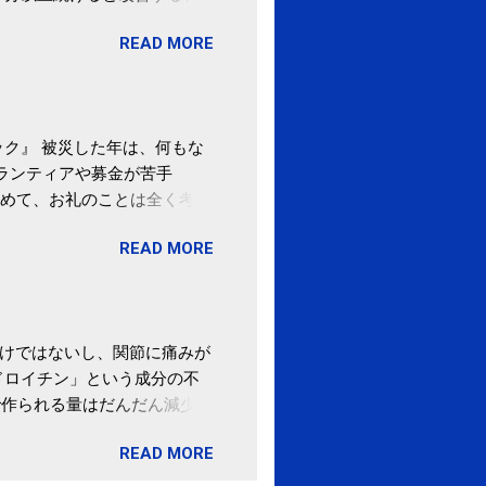
酒が原因ではない非アルコー
READ MORE
ばむ程度の運動を毎日３０分
「減量しなくても効果」 -
ク』 被災した年は、何もな
ボランティアや募金が苦手
めて、お礼のことは全く考え
。 あと、ふるさと納税が節
READ MORE
の目的は......。 総務
ポータルサイト「ふるさとチョ
わけではないし、関節に痛みが
ドロイチン」という成分の不
で作られる量はだんだん減少し
ます。 関節痛を引き起こさな
READ MORE
ロイチン」という成分は、納
納豆を定期的に食べている人