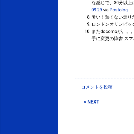
な感じで、30分以
09:29
via
Postolog
暑い！熱くない走り
ロンドンオリンピッ
またdocomoが。
手に変更の障害 スマホ
投稿者:
SPC_Sakuma
コメントを投稿
コ
メ
< NEXT
ン
ト