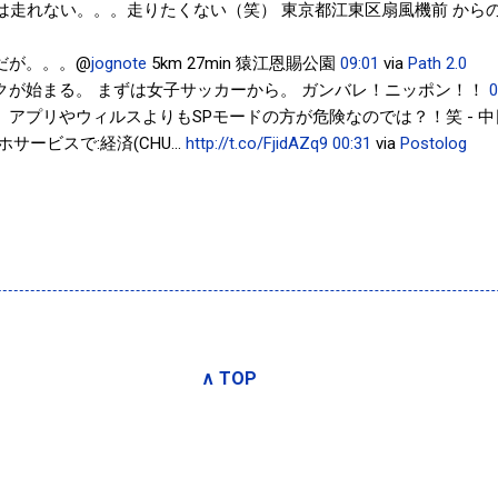
上は走れない。。。走りたくない（笑） 東京都江東区扇風機前 から
だが。。。@
jognote
5km 27min 猿江恩賜公園
09:01
via
Path 2.0
クが始まる。 まずは女子サッカーから。 ガンバレ！ニッポン！！
0
。。 アプリやウィルスよりもSPモードの方が危険なのでは？！笑 - 
サービスで:経済(CHU...
http://t.co/FjidAZq9
00:31
via
Postolog
∧ TOP