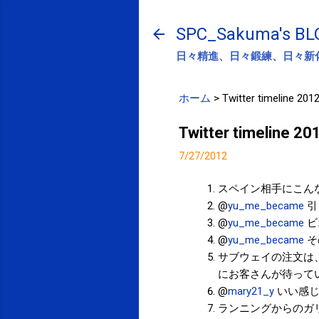
SPC_Sakuma's BL
日々精進、日々鍛練、日々新
ホーム
>
Twitter timeline 201
Twitter timeline 2
7/27/2012
スペイン相手にこん
@
yu_me_became
引
@
yu_me_became
ビ
@
yu_me_became
そ
サブウェイの注文は
にお客さんが待って
@
mary21_y
いい感じ
ランニングからのガ