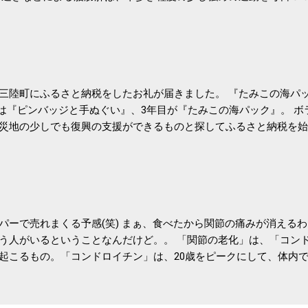
筑波大の研究チームが発表した。改善が期待できるのは、過度の飲
肝疾患。体重は減らなくても効果があるという。 正田教授は「汗
が有用」としている。 脂肪肝、毎日３０分の早歩きで改善 筑波大
- アピタル（医療・健康）
三陸町にふるさと納税をしたお礼が届きました。 『たみこの海パッ
目は『ピンバッジと手ぬぐい』、3年目が『たみこの海パック』。 
災地の少しでも復興の支援ができるものと探してふるさと納税を始
たので、貰えると少しづつ復興してる感が伝わってきて嬉しいです
いうこともあって始めたのですが、節税になるほど稼げていないのでこちら
務局｜ふるさと納税など個人住民税の寄附金税制 » ふるさと納税
パーで売れまくる予感(笑) まぁ、食べたから関節の痛みが消える
う人がいるということなんだけど。。 「関節の老化」は、「コン
起こるもの。「コンドロイチン」は、20歳をピークにして、体内
0代では20代の半分、60代ではそのさらに半分にまで減ってしまい
、食生活で「コンドロイチン」を補うことが大切。そして「コンド
としたネバネバ&ヌルヌルした食材に多く含まれているとのこと。