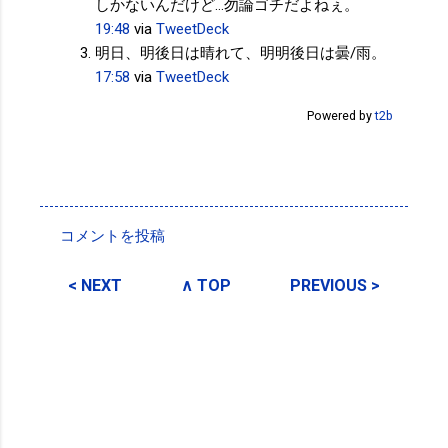
しかないんだけど…勿論ゴチだよねぇ。
19:48
via
TweetDeck
明日、明後日は晴れて、明明後日は曇/雨。
17:58
via
TweetDeck
Powered by
t2b
投稿者:
サクマフィジカルコンディショニング
コメントを投稿
コ
メ
< NEXT
∧ TOP
PREVIOUS >
ン
ト