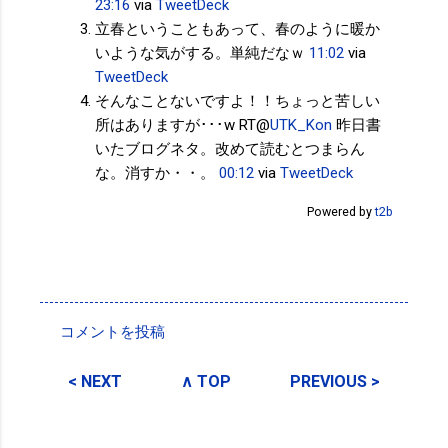
23:16
via
TweetDeck
立春ということもあって、春のように暖か
いような気がする。単純だなｗ
11:02
via
TweetDeck
そんなことないですよ！！ちょっと苦しい
所はありますが･･･w RT@
UTK_Kon
昨日書
いたブログネタ。改めて読むとつまらん
な。消すか・・。
00:12
via
TweetDeck
Powered by
t2b
投稿者:
サクマフィジカルコンディショニング
コメントを投稿
コ
メ
< NEXT
∧ TOP
PREVIOUS >
ン
ト