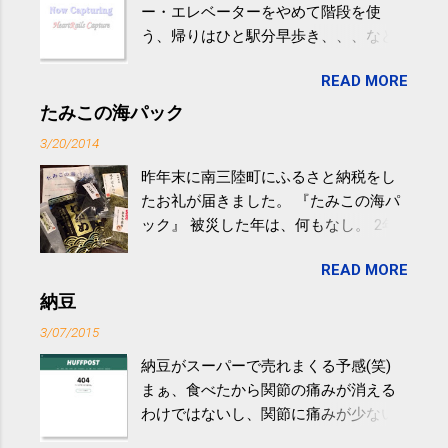
ー・エレベーターをやめて階段を使
う、帰りはひと駅分早歩き、、、など
生活の中にある運動を利用すれば続け
READ MORE
やすい。 スポーツウェア・シューズで
するものだけが運動ではない。 食べ
たみこの海パック
過ぎなどによる脂肪肝は、早歩き程度
3/20/2014
の少し強めの運動を毎日３０分以上続
昨年末に南三陸町にふるさと納税をし
けると改善する、との結果を筑波大の
たお礼が届きました。 『たみこの海パ
研究チームが発表した。改善が期待で
ック』 被災した年は、何もなし。 2年
きるのは、過度の飲酒が原因ではない
目は『ピンバッジと手ぬぐい』、3年目
非アルコール性脂肪性肝疾患。体重は
READ MORE
が『たみこの海パック』。 ボランティ
減らなくても効果があるという。 正田
アや募金が苦手で、、、被災地の少し
納豆
教授は「汗ばむ程度の運動を毎日３０
でも復興の支援ができるものと探して
分続けることが有用」としている。 脂
3/07/2015
ふるさと納税を始めて、お礼のことは
肪肝、毎日３０分の早歩きで改善 筑
納豆がスーパーで売れまくる予感(笑)
全く考えていなかったので、貰えると
波大「減量しなくても効果」 - ニュー
まぁ、食べたから関節の痛みが消える
少しづつ復興してる感が伝わってきて
ス - アピタル（医療・健康）
わけではないし、関節に痛みが少ない
嬉しいです。 あと、ふるさと納税が節
という人がいるということなんだけ
税になるということもあって始めたの