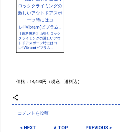
【送料無料】山登りロック
クライミングの激しいアウ
トドアスポーツ時にはコ
レ!!Vibram(ビブラム...
価格：14,490円（税込、送料込）
投稿者:
SPC_Sakuma
コメントを投稿
コ
メ
< NEXT
∧ TOP
PREVIOUS >