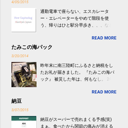
4/05/2015
通勤電車で座らない、エスカレータ
ー・エレベーターをやめて階段を使
う、帰りはひと駅分早歩き、、、など
生活の中にある運動を利用すれば続け
READ MORE
やすい。 スポーツウェア・シューズで
するものだけが運動ではない。 食べ
たみこの海パック
過ぎなどによる脂肪肝は、早歩き程度
3/20/2014
の少し強めの運動を毎日３０分以上続
昨年末に南三陸町にふるさと納税をし
けると改善する、との結果を筑波大の
たお礼が届きました。 『たみこの海パ
研究チームが発表した。改善が期待で
ック』 被災した年は、何もなし。 2年
きるのは、過度の飲酒が原因ではない
目は『ピンバッジと手ぬぐい』、3年目
非アルコール性脂肪性肝疾患。体重は
READ MORE
が『たみこの海パック』。 ボランティ
減らなくても効果があるという。 正田
アや募金が苦手で、、、被災地の少し
納豆
教授は「汗ばむ程度の運動を毎日３０
でも復興の支援ができるものと探して
分続けることが有用」としている。 脂
3/07/2015
ふるさと納税を始めて、お礼のことは
肪肝、毎日３０分の早歩きで改善 筑
納豆がスーパーで売れまくる予感(笑)
全く考えていなかったので、貰えると
波大「減量しなくても効果」 - ニュー
まぁ、食べたから関節の痛みが消える
少しづつ復興してる感が伝わってきて