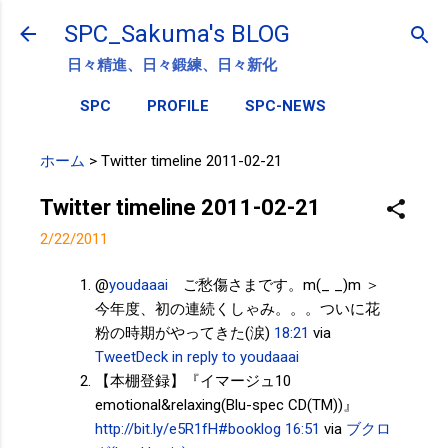
スキップしてメイン コンテンツに移動
SPC_Sakuma's BLOG
日々精進、日々鍛練、日々新化
SPC
PROFILE
SPC-NEWS
ホーム
>
Twitter timeline 2011-02-21
Twitter timeline 2011-02-21
2/22/2011
@
youdaaai
ご愁傷さまです。m(_ _)m ＞
今年度、初の連続くしゃみ。。。ついに花
粉の時期がやってきた(涙)
18:21
via
TweetDeck
in reply to youdaaai
【本棚登録】『イマージュ10
emotional&relaxing(Blu-spec CD(TM))』
http://bit.ly/e5R1fH
#booklog
16:51
via
ブクロ