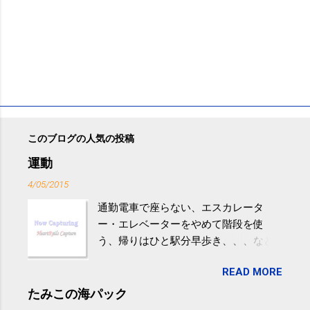
このブログの人気の投稿
運動
4/05/2015
通勤電車で座らない、エスカレータ
ー・エレベーターをやめて階段を使
う、帰りはひと駅分早歩き、、、など
生活の中にある運動を利用すれば続け
READ MORE
やすい。 スポーツウェア・シューズで
するものだけが運動ではない。 食べ
たみこの海パック
過ぎなどによる脂肪肝は、早歩き程度