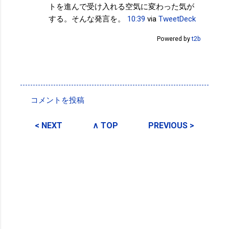
トを進んで受け入れる空気に変わった気が
する。そんな発言を。
10:39
via
TweetDeck
Powered by
t2b
投稿者:
サクマフィジカルコンディショニング
コメントを投稿
コ
メ
< NEXT
∧ TOP
PREVIOUS >
ン
ト