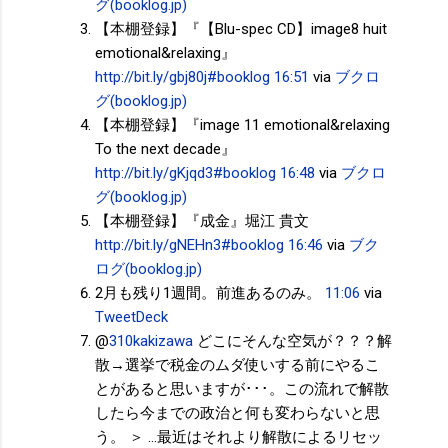
グ(booklog.jp)
【本棚登録】『【Blu-spec CD】image8 huit
emotional&relaxing』
http://bit.ly/gbj80j
#booklog
16:51
via
ブクロ
グ(booklog.jp)
【本棚登録】『image 11 emotional&relaxing
To the next decade』
http://bit.ly/gKjqd3
#booklog
16:48
via
ブクロ
グ(booklog.jp)
【本棚登録】『成金』堀江 貴文
http://bit.ly/gNEHn3
#booklog
16:46
via
ブク
ログ(booklog.jp)
2月も残り1週間。前進あるのみ。
11:06
via
TweetDeck
@
310kakizawa
どこにそんな空気が？？？解
散→選挙で税金のムダ使いする前にやるこ
とがあると思いますが･･･。この流れで解散
したら今までの政治と何も変わらないと思
う。 ＞ ...最近はそれより解散によるリセッ