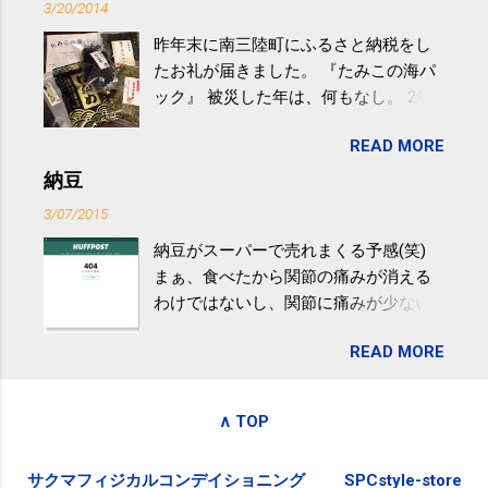
3/20/2014
の少し強めの運動を毎日３０分以上続
昨年末に南三陸町にふるさと納税をし
けると改善する、との結果を筑波大の
たお礼が届きました。 『たみこの海パ
研究チームが発表した。改善が期待で
ック』 被災した年は、何もなし。 2年
きるのは、過度の飲酒が原因ではない
目は『ピンバッジと手ぬぐい』、3年目
非アルコール性脂肪性肝疾患。体重は
READ MORE
が『たみこの海パック』。 ボランティ
減らなくても効果があるという。 正田
アや募金が苦手で、、、被災地の少し
納豆
教授は「汗ばむ程度の運動を毎日３０
でも復興の支援ができるものと探して
分続けることが有用」としている。 脂
3/07/2015
ふるさと納税を始めて、お礼のことは
肪肝、毎日３０分の早歩きで改善 筑
納豆がスーパーで売れまくる予感(笑)
全く考えていなかったので、貰えると
波大「減量しなくても効果」 - ニュー
まぁ、食べたから関節の痛みが消える
少しづつ復興してる感が伝わってきて
ス - アピタル（医療・健康）
わけではないし、関節に痛みが少ない
嬉しいです。 あと、ふるさと納税が節
という人がいるということなんだけ
税になるということもあって始めたの
READ MORE
ど。。 「関節の老化」は、「コンドロ
ですが、節税になるほど稼げていない
イチン」という成分の不足によって起
のでこちらの目的は......。 総務省｜自治
こるもの。「コンドロイチン」は、20
税務局｜ふるさと納税など個人住民税
∧ TOP
歳をピークにして、体内で作られる量
の寄附金税制 » ふるさと納税ポータル
はだんだん減少していき、40代では20
サイト「ふるさとチョイス」 »
サクマフィジカルコンデイショニング
SPCstyle-store
代の半分、60代ではそのさらに半分に