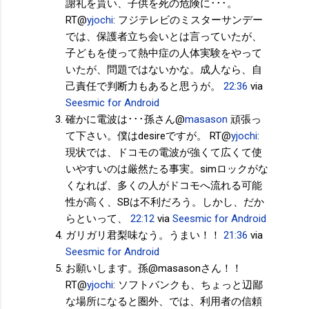
謝礼を貰い、子供を死の危険に･･･。
RT@
yjochi
: フジテレビのミスターサンデー
では、保護者立ち会いとは言っていたが、
子どもを使って熱中症の人体実験をやって
いたが、問題ではないかな。成人なら、自
己責任で判断力もあると思うが。
22:36
via
Seesmic for Android
確かに電波は･･･孫さん@
masason
頑張っ
て下さい。僕はdesireですが。 RT@
yjochi
:
現状では、ドコモの電波が強くて広くて使
いやすいのは厳然たる事実。simロックがな
くなれば、多くの人がドコモへ流れる可能
性が高く、SBは不利だろう。しかし、だか
らといって、
22:12
via
Seesmic for Android
ガリガリ君梨味なう。うまい！！
21:36
via
Seesmic for Android
お願いします。孫@masasonさん！！
RT@
yjochi
: ソフトバンクも、ちょっと辺鄙
な場所になると圏外、では、利用者の信頼