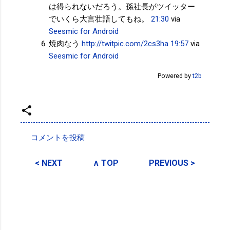
は得られないだろう。孫社長がツイッター
でいくら大言壮語してもね。
21:30
via
Seesmic for Android
焼肉なう
http://twitpic.com/2cs3ha
19:57
via
Seesmic for Android
Powered by
t2b
投稿者:
サクマフィジカルコンディショニング
コメントを投稿
コ
メ
< NEXT
∧ TOP
PREVIOUS >
ン
ト