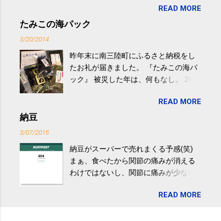
READ MORE
やすい。 スポーツウェア・シューズで
するものだけが運動ではない。 食べ
たみこの海パック
過ぎなどによる脂肪肝は、早歩き程度
3/20/2014
の少し強めの運動を毎日３０分以上続
昨年末に南三陸町にふるさと納税をし
けると改善する、との結果を筑波大の
たお礼が届きました。 『たみこの海パ
研究チームが発表した。改善が期待で
ック』 被災した年は、何もなし。 2年
きるのは、過度の飲酒が原因ではない
目は『ピンバッジと手ぬぐい』、3年目
非アルコール性脂肪性肝疾患。体重は
READ MORE
が『たみこの海パック』。 ボランティ
減らなくても効果があるという。 正田
アや募金が苦手で、、、被災地の少し
納豆
教授は「汗ばむ程度の運動を毎日３０
でも復興の支援ができるものと探して
分続けることが有用」としている。 脂
3/07/2015
ふるさと納税を始めて、お礼のことは
肪肝、毎日３０分の早歩きで改善 筑
納豆がスーパーで売れまくる予感(笑)
全く考えていなかったので、貰えると
波大「減量しなくても効果」 - ニュー
まぁ、食べたから関節の痛みが消える
少しづつ復興してる感が伝わってきて
ス - アピタル（医療・健康）
わけではないし、関節に痛みが少ない
嬉しいです。 あと、ふるさと納税が節
という人がいるということなんだけ
税になるということもあって始めたの
READ MORE
ど。。 「関節の老化」は、「コンドロ
ですが、節税になるほど稼げていない
イチン」という成分の不足によって起
のでこちらの目的は......。 総務省｜自治
こるもの。「コンドロイチン」は、20