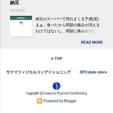
アや募金が苦手で、、、被災地の少し
納豆
教授は「汗ばむ程度の運動を毎日３０
でも復興の支援ができるものと探して
分続けることが有用」としている。 脂
3/07/2015
ふるさと納税を始めて、お礼のことは
肪肝、毎日３０分の早歩きで改善 筑
納豆がスーパーで売れまくる予感(笑)
全く考えていなかったので、貰えると
波大「減量しなくても効果」 - ニュー
まぁ、食べたから関節の痛みが消える
少しづつ復興してる感が伝わってきて
ス - アピタル（医療・健康）
わけではないし、関節に痛みが少ない
嬉しいです。 あと、ふるさと納税が節
という人がいるということなんだけ
税になるということもあって始めたの
READ MORE
ど。。 「関節の老化」は、「コンドロ
ですが、節税になるほど稼げていない
イチン」という成分の不足によって起
のでこちらの目的は......。 総務省｜自治
こるもの。「コンドロイチン」は、20
税務局｜ふるさと納税など個人住民税
∧ TOP
歳をピークにして、体内で作られる量
の寄附金税制 » ふるさと納税ポータル
はだんだん減少していき、40代では20
サイト「ふるさとチョイス」 »
サクマフィジカルコンデイショニング
SPCstyle-store
代の半分、60代ではそのさらに半分に
まで減ってしまいます。 関節痛を引き
起こさないためには、食生活で「コン
ドロイチン」を補うことが大切。そし
Copyright (C)
Sakuma Physical Conditioning
て「コンドロイチン」という成分は、
Powered by Blogger
納豆をはじめとしたネバネバ&ヌルヌル
した食材に多く含まれているとのこ