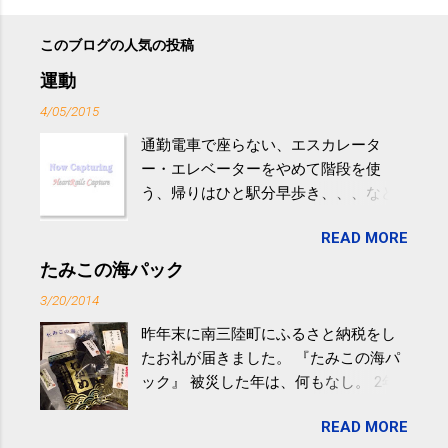
このブログの人気の投稿
運動
4/05/2015
通勤電車で座らない、エスカレータ
ー・エレベーターをやめて階段を使
う、帰りはひと駅分早歩き、、、など
生活の中にある運動を利用すれば続け
READ MORE
やすい。 スポーツウェア・シューズで
するものだけが運動ではない。 食べ
たみこの海パック
過ぎなどによる脂肪肝は、早歩き程度
3/20/2014
の少し強めの運動を毎日３０分以上続
昨年末に南三陸町にふるさと納税をし
けると改善する、との結果を筑波大の
たお礼が届きました。 『たみこの海パ
研究チームが発表した。改善が期待で
ック』 被災した年は、何もなし。 2年
きるのは、過度の飲酒が原因ではない
目は『ピンバッジと手ぬぐい』、3年目
非アルコール性脂肪性肝疾患。体重は
READ MORE
が『たみこの海パック』。 ボランティ
減らなくても効果があるという。 正田