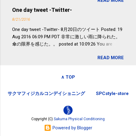
READ MORE
が『たみこの海パック』。 ボランティ
減らなくても効果があるという。 正田
アや募金が苦手で、、、被災地の少し
One day tweet -Twitter-
教授は「汗ばむ程度の運動を毎日３０
でも復興の支援ができるものと探して
分続けることが有用」としている。 脂
8/21/2016
ふるさと納税を始めて、お礼のことは
肪肝、毎日３０分の早歩きで改善 筑
One day tweet -Twitter- 8月20日のツイート Posted: 19
全く考えていなかったので、貰えると
波大「減量しなくても効果」 - ニュー
Aug 2016 06:09 PM PDT 非常に激しい雨に降られた。
少しづつ復興してる感が伝わってきて
ス - アピタル（医療・健康）
傘の限界を感じた。。 posted at 10:09:26 You are
嬉しいです。 あと、ふるさと納税が節
subscribed to email updates from Takayuki
税になるということもあって始めたの
READ MORE
SAKUMA(@SPC_Sakuma) - Twilog . To stop receiving
ですが、節税になるほど稼げていない
these emails, you may unsubscribe now . Email delivery
のでこちらの目的は......。 総務省｜自治
powered by Google Google Inc., 1600 Amphitheatre
税務局｜ふるさと納税など個人住民税
∧ TOP
Parkway, Mountain View, CA 94043, United States
の寄附金税制 » ふるさと納税ポータル
サイト「ふるさとチョイス」 »
サクマフィジカルコンデイショニング
SPCstyle-store
Copyright (C)
Sakuma Physical Conditioning
Powered by Blogger