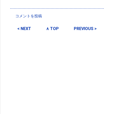
投稿者:
SPC_Sakuma
コメントを投稿
コ
メ
< NEXT
∧ TOP
PREVIOUS >
ン
ト