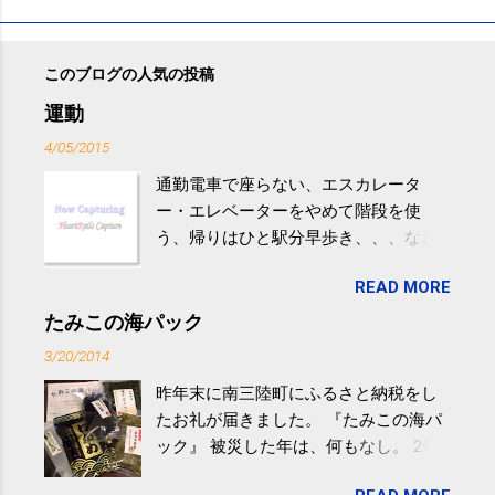
このブログの人気の投稿
運動
4/05/2015
通勤電車で座らない、エスカレータ
ー・エレベーターをやめて階段を使
う、帰りはひと駅分早歩き、、、など
生活の中にある運動を利用すれば続け
READ MORE
やすい。 スポーツウェア・シューズで
するものだけが運動ではない。 食べ
たみこの海パック
過ぎなどによる脂肪肝は、早歩き程度
3/20/2014
の少し強めの運動を毎日３０分以上続
昨年末に南三陸町にふるさと納税をし
けると改善する、との結果を筑波大の
たお礼が届きました。 『たみこの海パ
研究チームが発表した。改善が期待で
ック』 被災した年は、何もなし。 2年
きるのは、過度の飲酒が原因ではない
目は『ピンバッジと手ぬぐい』、3年目
非アルコール性脂肪性肝疾患。体重は