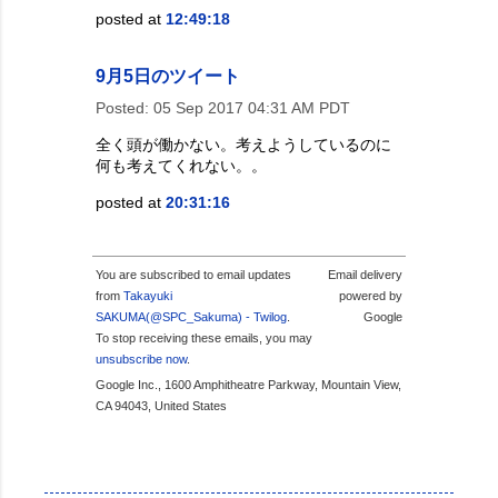
posted at
12:49:18
9月5日のツイート
Posted:
05 Sep 2017 04:31 AM PDT
全く頭が働かない。考えようしているのに
何も考えてくれない。。
posted at
20:31:16
You are subscribed to email updates
Email delivery
from
Takayuki
powered by
SAKUMA(@SPC_Sakuma) - Twilog
.
Google
To stop receiving these emails, you may
unsubscribe now
.
Google Inc., 1600 Amphitheatre Parkway, Mountain View,
CA 94043, United States
投稿者:
SPC_Sakuma