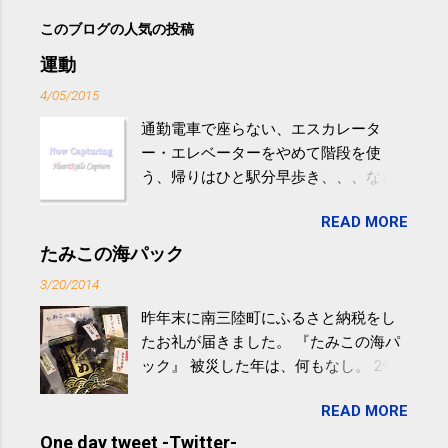
このブログの人気の投稿
運動
4/05/2015
通勤電車で座らない、エスカレータ
ー・エレベーターをやめて階段を使
う、帰りはひと駅分早歩き、、、など
生活の中にある運動を利用すれば続け
READ MORE
やすい。 スポーツウェア・シューズで
するものだけが運動ではない。 食べ
たみこの海パック
過ぎなどによる脂肪肝は、早歩き程度
3/20/2014
の少し強めの運動を毎日３０分以上続
昨年末に南三陸町にふるさと納税をし
けると改善する、との結果を筑波大の
たお礼が届きました。 『たみこの海パ
研究チームが発表した。改善が期待で
ック』 被災した年は、何もなし。 2年
きるのは、過度の飲酒が原因ではない
目は『ピンバッジと手ぬぐい』、3年目
非アルコール性脂肪性肝疾患。体重は
READ MORE
が『たみこの海パック』。 ボランティ
減らなくても効果があるという。 正田
アや募金が苦手で、、、被災地の少し
One day tweet -Twitter-
教授は「汗ばむ程度の運動を毎日３０