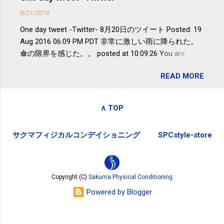
でも復興の支援ができるものと探して
分続けることが有用」としている。 脂
8/21/2016
ふるさと納税を始めて、お礼のことは
肪肝、毎日３０分の早歩きで改善 筑
One day tweet -Twitter- 8月20日のツイート Posted: 19
全く考えていなかったので、貰えると
波大「減量しなくても効果」 - ニュー
Aug 2016 06:09 PM PDT 非常に激しい雨に降られた。
少しづつ復興してる感が伝わってきて
ス - アピタル（医療・健康）
傘の限界を感じた。。 posted at 10:09:26 You are
嬉しいです。 あと、ふるさと納税が節
subscribed to email updates from Takayuki
税になるということもあって始めたの
READ MORE
SAKUMA(@SPC_Sakuma) - Twilog . To stop receiving
ですが、節税になるほど稼げていない
these emails, you may unsubscribe now . Email delivery
のでこちらの目的は......。 総務省｜自治
powered by Google Google Inc., 1600 Amphitheatre
税務局｜ふるさと納税など個人住民税
∧ TOP
Parkway, Mountain View, CA 94043, United States
の寄附金税制 » ふるさと納税ポータル
サイト「ふるさとチョイス」 »
サクマフィジカルコンデイショニング
SPCstyle-store
Copyright (C)
Sakuma Physical Conditioning
Powered by Blogger