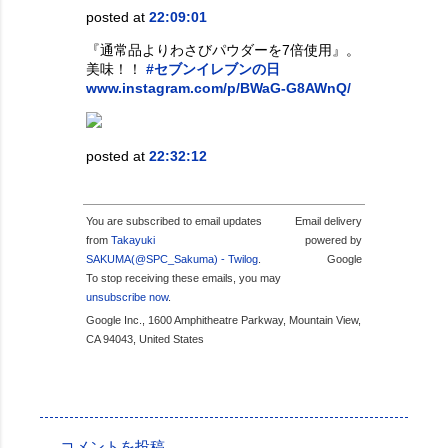
posted at
22:09:01
『通常品よりわさびパウダーを7倍使用』。
美味！！
#セブンイレブンの日
www.instagram.com/p/BWaG-G8AWnQ/
posted at
22:32:12
You are subscribed to email updates
Email delivery
from
Takayuki
powered by
SAKUMA(@SPC_Sakuma) - Twilog
.
Google
To stop receiving these emails, you may
unsubscribe now
.
Google Inc., 1600 Amphitheatre Parkway, Mountain View,
CA 94043, United States
投稿者:
SPC_Sakuma
コメントを投稿