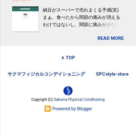
ふるさと納税を始めて、お礼のことは
肪肝、毎日３０分の早歩きで改善 筑
納豆がスーパーで売れまくる予感(笑)
全く考えていなかったので、貰えると
波大「減量しなくても効果」 - ニュー
まぁ、食べたから関節の痛みが消える
少しづつ復興してる感が伝わってきて
ス - アピタル（医療・健康）
わけではないし、関節に痛みが少ない
嬉しいです。 あと、ふるさと納税が節
という人がいるということなんだけ
税になるということもあって始めたの
READ MORE
ど。。 「関節の老化」は、「コンドロ
ですが、節税になるほど稼げていない
イチン」という成分の不足によって起
のでこちらの目的は......。 総務省｜自治
こるもの。「コンドロイチン」は、20
税務局｜ふるさと納税など個人住民税
∧ TOP
歳をピークにして、体内で作られる量
の寄附金税制 » ふるさと納税ポータル
はだんだん減少していき、40代では20
サイト「ふるさとチョイス」 »
サクマフィジカルコンデイショニング
SPCstyle-store
代の半分、60代ではそのさらに半分に
まで減ってしまいます。 関節痛を引き
起こさないためには、食生活で「コン
ドロイチン」を補うことが大切。そし
Copyright (C)
Sakuma Physical Conditioning
て「コンドロイチン」という成分は、
Powered by Blogger
納豆をはじめとしたネバネバ&ヌルヌル
した食材に多く含まれているとのこ
と。納豆を定期的に食べている人は、
関節に痛みが少ないという調査結果も