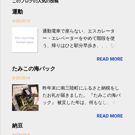
このブログの人気の投稿
運動
4/05/2015
通勤電車で座らない、エスカレータ
ー・エレベーターをやめて階段を使
う、帰りはひと駅分早歩き、、、など
生活の中にある運動を利用すれば続け
READ MORE
やすい。 スポーツウェア・シューズで
するものだけが運動ではない。 食べ
たみこの海パック
過ぎなどによる脂肪肝は、早歩き程度
3/20/2014
の少し強めの運動を毎日３０分以上続
昨年末に南三陸町にふるさと納税をし
けると改善する、との結果を筑波大の
たお礼が届きました。 『たみこの海パ
研究チームが発表した。改善が期待で
ック』 被災した年は、何もなし。 2年
きるのは、過度の飲酒が原因ではない
目は『ピンバッジと手ぬぐい』、3年目
非アルコール性脂肪性肝疾患。体重は
READ MORE
が『たみこの海パック』。 ボランティ
減らなくても効果があるという。 正田
アや募金が苦手で、、、被災地の少し
納豆
教授は「汗ばむ程度の運動を毎日３０
でも復興の支援ができるものと探して
分続けることが有用」としている。 脂
3/07/2015