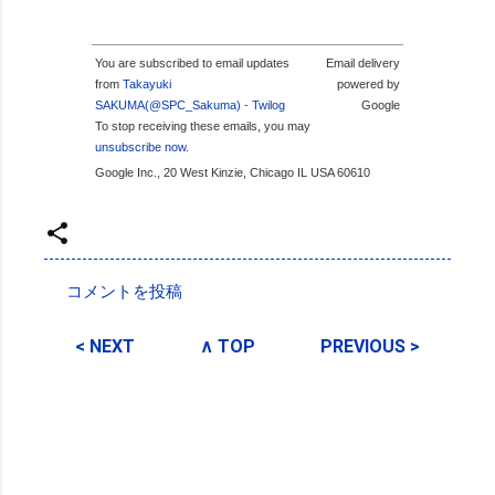
You are subscribed to email updates
Email delivery
from
Takayuki
powered by
SAKUMA(@SPC_Sakuma) - Twilog
Google
To stop receiving these emails, you may
unsubscribe now
.
Google Inc., 20 West Kinzie, Chicago IL USA 60610
投稿者:
SPC_Sakuma
コメントを投稿
コ
メ
< NEXT
∧ TOP
PREVIOUS >
ン
ト