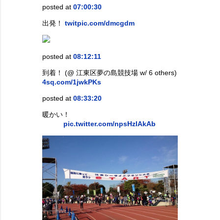
posted at
07:00:30
出発！
twitpic.com/dmcgdm
posted at
08:12:11
到着！ (@ 江東区夢の島競技場 w/ 6 others)
4sq.com/1jwkPKs
posted at
08:33:20
暖かい！
pic.twitter.com/npsHzIAkAb