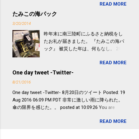
READ MORE
やすい。 スポーツウェア・シューズで
するものだけが運動ではない。 食べ
たみこの海パック
過ぎなどによる脂肪肝は、早歩き程度
3/20/2014
の少し強めの運動を毎日３０分以上続
昨年末に南三陸町にふるさと納税をし
けると改善する、との結果を筑波大の
たお礼が届きました。 『たみこの海パ
研究チームが発表した。改善が期待で
ック』 被災した年は、何もなし。 2年
きるのは、過度の飲酒が原因ではない
目は『ピンバッジと手ぬぐい』、3年目
非アルコール性脂肪性肝疾患。体重は
READ MORE
が『たみこの海パック』。 ボランティ
減らなくても効果があるという。 正田
アや募金が苦手で、、、被災地の少し
One day tweet -Twitter-
教授は「汗ばむ程度の運動を毎日３０
でも復興の支援ができるものと探して
分続けることが有用」としている。 脂
8/21/2016
ふるさと納税を始めて、お礼のことは
肪肝、毎日３０分の早歩きで改善 筑
One day tweet -Twitter- 8月20日のツイート Posted: 19
全く考えていなかったので、貰えると
波大「減量しなくても効果」 - ニュー
Aug 2016 06:09 PM PDT 非常に激しい雨に降られた。
少しづつ復興してる感が伝わってきて
ス - アピタル（医療・健康）
傘の限界を感じた。。 posted at 10:09:26 You are
嬉しいです。 あと、ふるさと納税が節
subscribed to email updates from Takayuki
税になるということもあって始めたの
READ MORE
SAKUMA(@SPC_Sakuma) - Twilog . To stop receiving
ですが、節税になるほど稼げていない
these emails, you may unsubscribe now . Email delivery
のでこちらの目的は......。 総務省｜自治
powered by Google Google Inc., 1600 Amphitheatre
税務局｜ふるさと納税など個人住民税