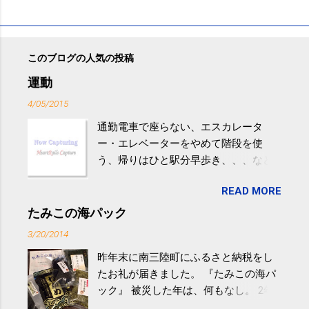
このブログの人気の投稿
運動
4/05/2015
通勤電車で座らない、エスカレータ
ー・エレベーターをやめて階段を使
う、帰りはひと駅分早歩き、、、など
生活の中にある運動を利用すれば続け
READ MORE
やすい。 スポーツウェア・シューズで
するものだけが運動ではない。 食べ
たみこの海パック
過ぎなどによる脂肪肝は、早歩き程度
3/20/2014
の少し強めの運動を毎日３０分以上続
昨年末に南三陸町にふるさと納税をし
けると改善する、との結果を筑波大の
たお礼が届きました。 『たみこの海パ
研究チームが発表した。改善が期待で
ック』 被災した年は、何もなし。 2年
きるのは、過度の飲酒が原因ではない
目は『ピンバッジと手ぬぐい』、3年目