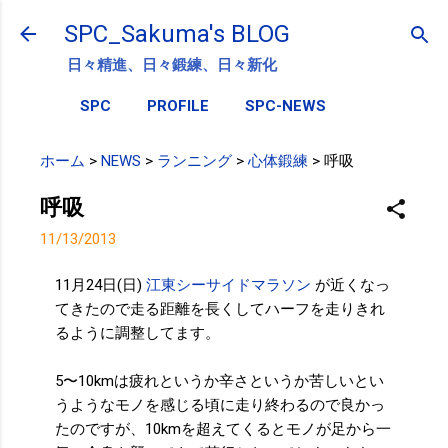
スキップしてメイン コンテンツに移動
SPC_Sakuma's BLOG
日々精進、日々鍛練、日々新化
SPC
PROFILE
SPC-NEWS
ホーム
>
NEWS
>
ランニング
>
心体鍛練
>
呼吸
呼吸
11/13/2013
11月24日(日)
江東シーサイドマラソン
が近くなっ
てきたので走る距離を長くしてハーフを走りきれ
るように調整してます。
5〜10kmは疲れというか辛さというか苦しいとい
うようなモノを感じる頃に走り終わるので良かっ
たのですが、10kmを超えてくるとモノが足から一