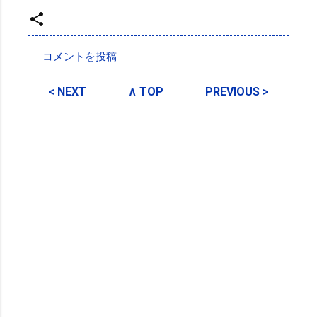
投稿者:
SPC_Sakuma
コメントを投稿
コ
メ
< NEXT
∧ TOP
PREVIOUS >
ン
ト