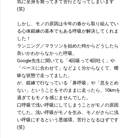
気に全身を襲ってきて苦行となってしまいます
(笑)
しかし、モノの原因は今年の春から取り組んでい
る心体鍛練の基本でもある呼吸が解決してくれま
した！
ランニング／マラソンを始めた時からどうしたら
良いかわからなかった呼吸。
Google先生に聞いても「4回吸って4回吐く」や
「ペースに合わせて」などよく分からなくて、曖
昧な状態で走ってました。
が、鍛練で行なっている「鼻呼吸」や「息をとめ
ない」ということをそのままに走ったら、10kmを
過ぎてもモノを感じませんでした。
口呼吸で浅い呼吸にしてしまうことがモノの原因
でした。浅い呼吸がモノを生み、モノがさらに浅
い呼吸にするという悪循環。苦行となるはずです
(笑)