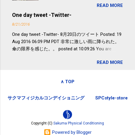
非アルコール性脂肪性肝疾患。体重は
READ MORE
が『たみこの海パック』。 ボランティ
減らなくても効果があるという。 正田
アや募金が苦手で、、、被災地の少し
One day tweet -Twitter-
教授は「汗ばむ程度の運動を毎日３０
でも復興の支援ができるものと探して
分続けることが有用」としている。 脂
8/21/2016
ふるさと納税を始めて、お礼のことは
肪肝、毎日３０分の早歩きで改善 筑
One day tweet -Twitter- 8月20日のツイート Posted: 19
全く考えていなかったので、貰えると
波大「減量しなくても効果」 - ニュー
Aug 2016 06:09 PM PDT 非常に激しい雨に降られた。
少しづつ復興してる感が伝わってきて
ス - アピタル（医療・健康）
傘の限界を感じた。。 posted at 10:09:26 You are
嬉しいです。 あと、ふるさと納税が節
subscribed to email updates from Takayuki
税になるということもあって始めたの
READ MORE
SAKUMA(@SPC_Sakuma) - Twilog . To stop receiving
ですが、節税になるほど稼げていない
these emails, you may unsubscribe now . Email delivery
のでこちらの目的は......。 総務省｜自治
powered by Google Google Inc., 1600 Amphitheatre
税務局｜ふるさと納税など個人住民税
∧ TOP
Parkway, Mountain View, CA 94043, United States
の寄附金税制 » ふるさと納税ポータル
サイト「ふるさとチョイス」 »
サクマフィジカルコンデイショニング
SPCstyle-store
Copyright (C)
Sakuma Physical Conditioning
Powered by Blogger