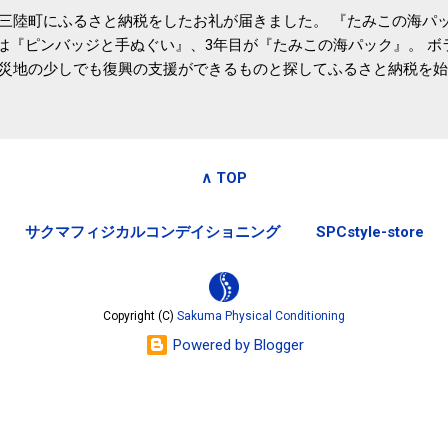
三陸町にふるさと納税をしたお礼が届きました。 『たみこの海パッ
しをかき混ぜる前に入れていたからこれからはあとに入れよう。 
目は『ピンバッジと手ぬぐい』、3年目が『たみこの海パック』。 
かた」は、 ・賞味期限ギリギリで食べる。 ・白い泡が全体に行き
災地の少しでも復興の支援ができるものと探してふるさと納税を始
き混ぜた後に入れる。 ちなみに、かき混ぜる回数としては、好み
たので、貰えると少しづつ復興してる感が伝わってきて嬉しいです
回～40回程度。 またタレ・薬味は納豆をかき混ぜたあとに入れた
いうこともあって始めたのですが、節税になるほど稼げていないのでこちら
立つそうです。 関節の痛み・体のゆがみ予防には「納豆」！ 1日
務局｜ふるさと納税など個人住民税の寄附金税制 » ふるさと納税
ルフドクターニュース そこそこの金額のサプリメントを毎日飲み続け
お財布にも良さそうな気はする。効果的には大差ないだろうから(想
∧ TOP
納豆」！ 1日1パックでコンドロイチン補給 | セルフドクターニ
サクマフィジカルコンデイショニング
SPCstyle-store
Copyright (C)
Sakuma Physical Conditioning
Powered by Blogger