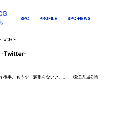
スキップしてメイン コンテンツに移動
OG
SPC
PROFILE
SPC-NEWS
化
itter-
witter-
4min 後半、もう少し頑張らないと。。。 猿江恩賜公園