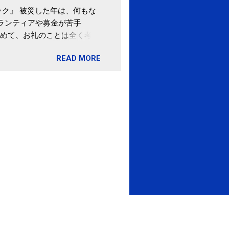
ク』 被災した年は、何もな
伊藤先生による、「納豆の美
ボランティアや募金が苦手
渡る程度かき混ぜる。 ・タレ
めて、お礼のことは全く考え
ですが、おいしく食べられる
。 あと、ふるさと納税が節
ほうが、納豆のふわふわ感がよ
READ MORE
の目的は......。 総務
1パックでコンドロイチン補
ポータルサイト「ふるさとチョ
るよりは、毎日納豆を食べるほ
像) 関節の痛み・体のゆがみ
ュース