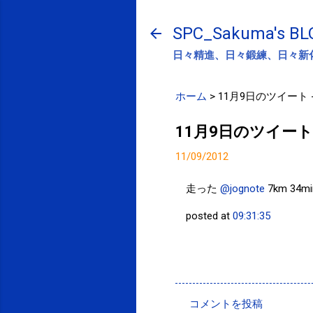
SPC_Sakuma's BL
日々精進、日々鍛練、日々新
ホーム
>
11月9日のツイート -Tw
11月9日のツイート -T
11/09/2012
走った
@jognote
7km 3
posted at
09:31:35
投稿者:
SPC_Sakuma
コメントを投稿