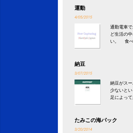
運動
4/05/2015
通勤電車で
ど生活の中
い。 食べ
との結果を
ル性脂肪性
続けること
納豆
ニュース 
3/07/2015
納豆がスー
少ないとい
足によって
ていき、4
いためには
豆をはじめ
たみこの海パック
は、関節に
3/20/2014
豆」！ 1