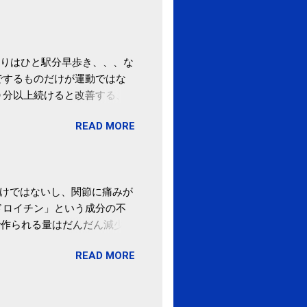
りはひと駅分早歩き、、、な
でするものだけが運動ではな
０分以上続けると改善する、
酒が原因ではない非アルコー
READ MORE
ばむ程度の運動を毎日３０分
「減量しなくても効果」 -
わけではないし、関節に痛みが
ドロイチン」という成分の不
で作られる量はだんだん減少し
ます。 関節痛を引き起こさな
READ MORE
ロイチン」という成分は、納
納豆を定期的に食べている人
・体のゆがみ予防には「納
期限は気にしたことがなかった。