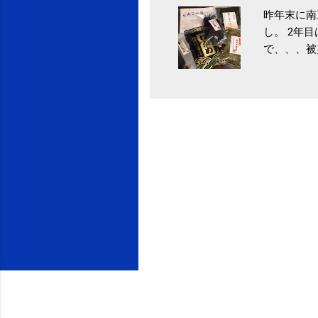
昨年末に南
タレやから
し。 2年
味しい食べ
で、、、被
や薬味はか
ていなかっ
目安が30
税になると
り一層引き
省｜自治税
給 | セ
イス」 »
うが身体に
予防には「