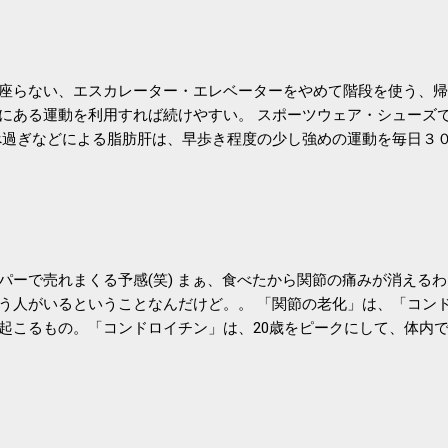
座らない、エスカレーター・エレベーターをやめて階段を使う、帰
にある運動を利用すれば続けやすい。 スポーツウェア・シューズ
過ぎなどによる脂肪肝は、早歩き程度の少し強めの運動を毎日３
筑波大の研究チームが発表した。改善が期待できるのは、過度の飲
肝疾患。体重は減らなくても効果があるという。 正田教授は「汗
が有用」としている。 脂肪肝、毎日３０分の早歩きで改善 筑波大
- アピタル（医療・健康）
パーで売れまくる予感(笑) まぁ、食べたから関節の痛みが消える
う人がいるということなんだけど。。 「関節の老化」は、「コン
起こるもの。「コンドロイチン」は、20歳をピークにして、体内
0代では20代の半分、60代ではそのさらに半分にまで減ってしまい
、食生活で「コンドロイチン」を補うことが大切。そして「コンド
としたネバネバ&ヌルヌルした食材に多く含まれているとのこと。
痛みが少ないという調査結果も明らかになりました。 関節の痛み
日1パックでコンドロイチン補給 | セルフドクターニュース 賞味