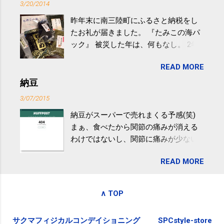
3/20/2014
の少し強めの運動を毎日３０分以上続
昨年末に南三陸町にふるさと納税をし
けると改善する、との結果を筑波大の
たお礼が届きました。 『たみこの海パ
研究チームが発表した。改善が期待で
ック』 被災した年は、何もなし。 2年
きるのは、過度の飲酒が原因ではない
目は『ピンバッジと手ぬぐい』、3年目
非アルコール性脂肪性肝疾患。体重は
READ MORE
が『たみこの海パック』。 ボランティ
減らなくても効果があるという。 正田
アや募金が苦手で、、、被災地の少し
納豆
教授は「汗ばむ程度の運動を毎日３０
でも復興の支援ができるものと探して
分続けることが有用」としている。 脂
3/07/2015
ふるさと納税を始めて、お礼のことは
肪肝、毎日３０分の早歩きで改善 筑
納豆がスーパーで売れまくる予感(笑)
全く考えていなかったので、貰えると
波大「減量しなくても効果」 - ニュー
まぁ、食べたから関節の痛みが消える
少しづつ復興してる感が伝わってきて
ス - アピタル（医療・健康）
わけではないし、関節に痛みが少ない
嬉しいです。 あと、ふるさと納税が節
という人がいるということなんだけ
税になるということもあって始めたの
READ MORE
ど。。 「関節の老化」は、「コンドロ
ですが、節税になるほど稼げていない
イチン」という成分の不足によって起
のでこちらの目的は......。 総務省｜自治
こるもの。「コンドロイチン」は、20
税務局｜ふるさと納税など個人住民税
∧ TOP
歳をピークにして、体内で作られる量
の寄附金税制 » ふるさと納税ポータル
はだんだん減少していき、40代では20
サイト「ふるさとチョイス」 »
サクマフィジカルコンデイショニング
SPCstyle-store
代の半分、60代ではそのさらに半分に