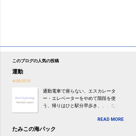
このブログの人気の投稿
運動
4/05/2015
通勤電車で座らない、エスカレータ
ー・エレベーターをやめて階段を使
う、帰りはひと駅分早歩き、、、など
生活の中にある運動を利用すれば続け
READ MORE
やすい。 スポーツウェア・シューズで
するものだけが運動ではない。 食べ
たみこの海パック
過ぎなどによる脂肪肝は、早歩き程度