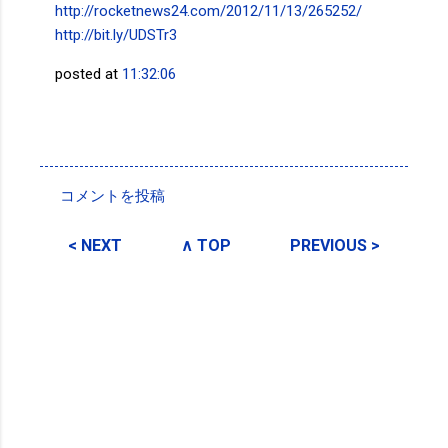
http://rocketnews24.com/2012/11/13/265252/
http://bit.ly/UDSTr3
posted at
11:32:06
投稿者:
SPC_Sakuma
コメントを投稿
コ
メ
< NEXT
∧ TOP
PREVIOUS >
ン
ト