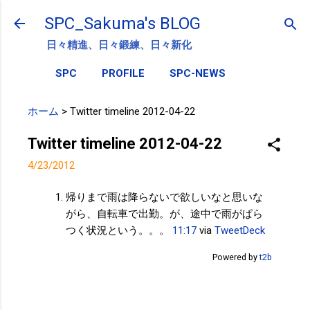
スキップしてメイン コンテンツに移動
SPC_Sakuma's BLOG
日々精進、日々鍛練、日々新化
SPC
PROFILE
SPC-NEWS
ホーム
>
Twitter timeline 2012-04-22
Twitter timeline 2012-04-22
4/23/2012
帰りまで雨は降らないで欲しいなと思いな
がら、自転車で出勤。が、途中で雨がぱら
つく状況という。。。
11:17
via
TweetDeck
Powered by
t2b
投稿者:
SPC_Sakuma