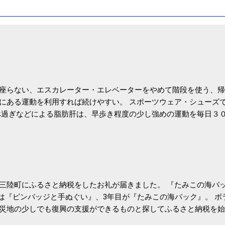
座らない、エスカレーター・エレベーターをやめて階段を使う、帰
にある運動を利用すれば続けやすい。 スポーツウェア・シューズ
過ぎなどによる脂肪肝は、早歩き程度の少し強めの運動を毎日３
筑波大の研究チームが発表した。改善が期待できるのは、過度の飲
肝疾患。体重は減らなくても効果があるという。 正田教授は「汗
が有用」としている。 脂肪肝、毎日３０分の早歩きで改善 筑波大
- アピタル（医療・健康）
三陸町にふるさと納税をしたお礼が届きました。 『たみこの海パッ
目は『ピンバッジと手ぬぐい』、3年目が『たみこの海パック』。 
災地の少しでも復興の支援ができるものと探してふるさと納税を始
たので、貰えると少しづつ復興してる感が伝わってきて嬉しいです