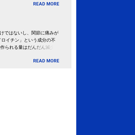
READ MORE
の目的は......。 総務
ポータルサイト「ふるさとチョ
わけではないし、関節に痛みが
ドロイチン」という成分の不
で作られる量はだんだん減少し
ます。 関節痛を引き起こさな
READ MORE
ロイチン」という成分は、納
納豆を定期的に食べている人
・体のゆがみ予防には「納
期限は気にしたことがなかった。
伊藤先生による、「納豆の美
渡る程度かき混ぜる。 ・タレ
ですが、おいしく食べられる
ほうが、納豆のふわふわ感がよ
1パックでコンドロイチン補
るよりは、毎日納豆を食べるほ
像) 関節の痛み・体のゆがみ