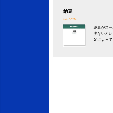
税になると
省｜自治税
納豆
イス」 »
3/07/2015
納豆がスー
少ないとい
足によって
ていき、4
いためには
豆をはじめ
は、関節に
豆」！ 1
タレやから
味しい食べ
や薬味はか
目安が30
り一層引き
給 | セ
うが身体に