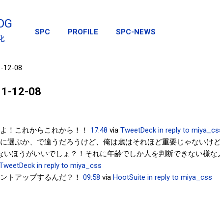
スキップしてメイン コンテンツに移動
OG
SPC
PROFILE
SPC-NEWS
化
1-12-08
011-12-08
よ！これからこれから！！
17:48
via
TweetDeck
in reply to miya_cs
に選ぶか、で違うだろうけど、俺は歳はそれほど重要じゃないけ
ないほうがいいでしょ？！それに年齢でしか人を判断できない様な
TweetDeck
in reply to miya_css
ントアップするんだ？！
09:58
via
HootSuite
in reply to miya_css