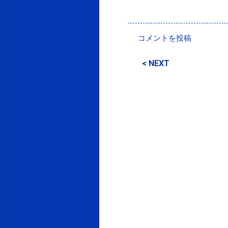
投稿者:
SPC_Sakuma
コメントを投稿
コ
メ
< NEXT
ン
ト