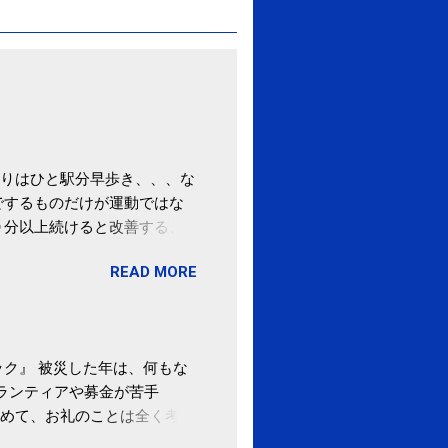
りはひと駅分早歩き、、、な
でするものだけが運動ではな
０分以上続けると改善する、
酒が原因ではない非アルコー
READ MORE
ばむ程度の運動を毎日３０分
「減量しなくても効果」 -
ク』 被災した年は、何もな
ボランティアや募金が苦手
めて、お礼のことは全く考え
。 あと、ふるさと納税が節