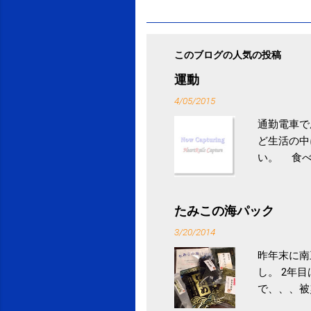
このブログの人気の投稿
運動
4/05/2015
通勤電車で
ど生活の中
い。 食べ
との結果を
ル性脂肪性
続けること
たみこの海パック
ニュース 
3/20/2014
昨年末に南
し。 2年
で、、、被
ていなかっ