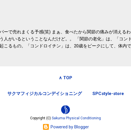
いうこともあって始めたのですが、節税になるほど稼げていないのでこちら
務局｜ふるさと納税など個人住民税の寄附金税制 » ふるさと納税
パーで売れまくる予感(笑) まぁ、食べたから関節の痛みが消える
う人がいるということなんだけど。。 「関節の老化」は、「コン
起こるもの。「コンドロイチン」は、20歳をピークにして、体内
0代では20代の半分、60代ではそのさらに半分にまで減ってしまい
、食生活で「コンドロイチン」を補うことが大切。そして「コンド
としたネバネバ&ヌルヌルした食材に多く含まれているとのこと。
痛みが少ないという調査結果も明らかになりました。 関節の痛み
∧ TOP
日1パックでコンドロイチン補給 | セルフドクターニュース 賞味
しをかき混ぜる前に入れていたからこれからはあとに入れよう。 
サクマフィジカルコンデイショニング
SPCstyle-store
かた」は、 ・賞味期限ギリギリで食べる。 ・白い泡が全体に行き
き混ぜた後に入れる。 ちなみに、かき混ぜる回数としては、好み
回～40回程度。 またタレ・薬味は納豆をかき混ぜたあとに入れた
立つそうです。 関節の痛み・体のゆがみ予防には「納豆」！ 1日
Copyright (C)
Sakuma Physical Conditioning
ルフドクターニュース そこそこの金額のサプリメントを毎日飲み続け
Powered by Blogger
お財布にも良さそうな気はする。効果的には大差ないだろうから(想