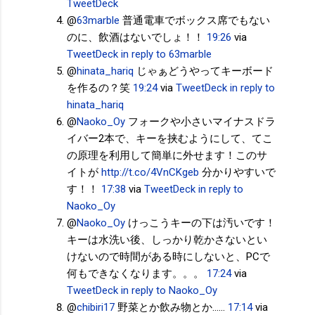
TweetDeck
@
63marble
普通電車でボックス席でもない
のに、飲酒はないでしょ！！
19:26
via
TweetDeck
in reply to 63marble
@
hinata_hariq
じゃぁどうやってキーボード
を作るの？笑
19:24
via
TweetDeck
in reply to
hinata_hariq
@
Naoko_Oy
フォークや小さいマイナスドラ
イバー2本で、キーを挟むようにして、てこ
の原理を利用して簡単に外せます！このサ
イトが
http://t.co/4VnCKgeb
分かりやすいで
す！！
17:38
via
TweetDeck
in reply to
Naoko_Oy
@
Naoko_Oy
けっこうキーの下は汚いです！
キーは水洗い後、しっかり乾かさないとい
けないので時間がある時にしないと、PCで
何もできなくなります。。。
17:24
via
TweetDeck
in reply to Naoko_Oy
@
chibiri17
野菜とか飲み物とか......
17:14
via