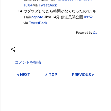
10:04
via
TweetDeck
ウダウダしてたら時間がなくなったので3キ
ロ@
jognote
3km 14分 猿江恩賜公園
09:52
via
TweetDeck
Powered by
t2b
投稿者:
SPC_Sakuma
コメントを投稿
コ
メ
< NEXT
∧ TOP
PREVIOUS >
ン
ト