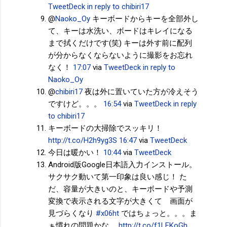
TweetDeck
in reply to chibiri17
@
Naoko_Oy
キーボードからキーを全部外し
て、キーは水洗い、ボードはキレイになる
まで拭くだけです(笑) キーは外す前に配列
が分からなくならないように撮影をお忘れ
なく！
17:07
via
TweetDeck
in reply to
Naoko_Oy
@
chibiri17
夜は外に置いていた方が冷えそう
ですけど。。。
16:54
via
TweetDeck
in reply
to chibiri17
キーボードの大掃除でスッキリ！
http://t.co/H2h9yg3S
16:47
via
TweetDeck
今日は暖かい！
10:44
via
TweetDeck
Android版Google日本語入力インストール。
サクサク動いて第一印象は良い感じ！ た
だ、容量が大きいのと、キーボードや予測
変換で表示される文字が大きくて 画面が
見づらくなり
#x06ht
ではちょっと。。。ま
ぁ慣れの問題かな。
http://t.co/f1LFKoGh