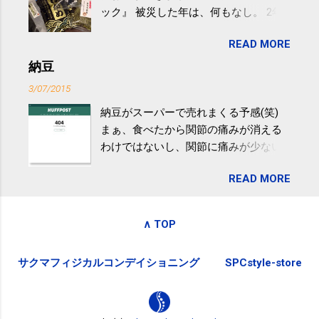
ック』 被災した年は、何もなし。 2年
きるのは、過度の飲酒が原因ではない
目は『ピンバッジと手ぬぐい』、3年目
非アルコール性脂肪性肝疾患。体重は
READ MORE
が『たみこの海パック』。 ボランティ
減らなくても効果があるという。 正田
アや募金が苦手で、、、被災地の少し
納豆
教授は「汗ばむ程度の運動を毎日３０
でも復興の支援ができるものと探して
分続けることが有用」としている。 脂
3/07/2015
ふるさと納税を始めて、お礼のことは
肪肝、毎日３０分の早歩きで改善 筑
納豆がスーパーで売れまくる予感(笑)
全く考えていなかったので、貰えると
波大「減量しなくても効果」 - ニュー
まぁ、食べたから関節の痛みが消える
少しづつ復興してる感が伝わってきて
ス - アピタル（医療・健康）
わけではないし、関節に痛みが少ない
嬉しいです。 あと、ふるさと納税が節
という人がいるということなんだけ
税になるということもあって始めたの
READ MORE
ど。。 「関節の老化」は、「コンドロ
ですが、節税になるほど稼げていない
イチン」という成分の不足によって起
のでこちらの目的は......。 総務省｜自治
こるもの。「コンドロイチン」は、20
税務局｜ふるさと納税など個人住民税
∧ TOP
歳をピークにして、体内で作られる量
の寄附金税制 » ふるさと納税ポータル
はだんだん減少していき、40代では20
サイト「ふるさとチョイス」 »
サクマフィジカルコンデイショニング
SPCstyle-store
代の半分、60代ではそのさらに半分に
まで減ってしまいます。 関節痛を引き
起こさないためには、食生活で「コン
ドロイチン」を補うことが大切。そし