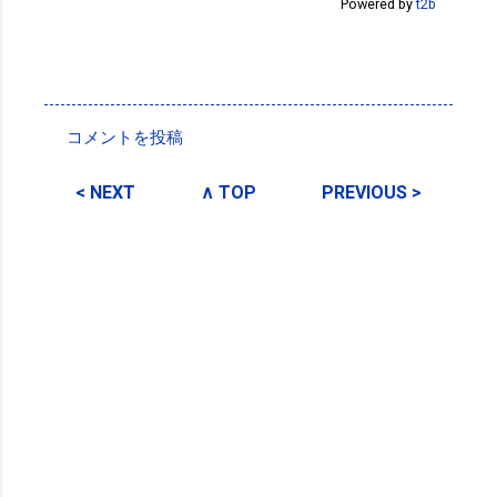
Powered by
t2b
投稿者:
SPC_Sakuma
コメントを投稿
コ
メ
< NEXT
∧ TOP
PREVIOUS >
ン
ト