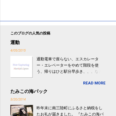
このブログの人気の投稿
運動
4/05/2015
通勤電車で座らない、エスカレータ
ー・エレベーターをやめて階段を使
う、帰りはひと駅分早歩き、、、など
生活の中にある運動を利用すれば続け
READ MORE
やすい。 スポーツウェア・シューズで
するものだけが運動ではない。 食べ
たみこの海パック
過ぎなどによる脂肪肝は、早歩き程度
3/20/2014
の少し強めの運動を毎日３０分以上続
昨年末に南三陸町にふるさと納税をし
けると改善する、との結果を筑波大の
たお礼が届きました。 『たみこの海パ
研究チームが発表した。改善が期待で