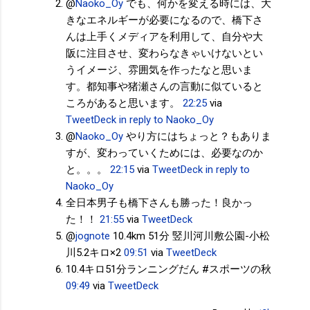
@
Naoko_Oy
でも、何かを変える時には、大
きなエネルギーが必要になるので、橋下さ
んは上手くメディアを利用して、自分や大
阪に注目させ、変わらなきゃいけないとい
うイメージ、雰囲気を作ったなと思いま
す。都知事や猪瀬さんの言動に似ていると
ころがあると思います。
22:25
via
TweetDeck
in reply to Naoko_Oy
@
Naoko_Oy
やり方にはちょっと？もありま
すが、変わっていくためには、必要なのか
と。。。
22:15
via
TweetDeck
in reply to
Naoko_Oy
全日本男子も橋下さんも勝った！良かっ
た！！
21:55
via
TweetDeck
@
jognote
10.4km 51分 竪川河川敷公園-小松
川5.2キロ×2
09:51
via
TweetDeck
10.4キロ51分ランニングだん #スポーツの秋
09:49
via
TweetDeck