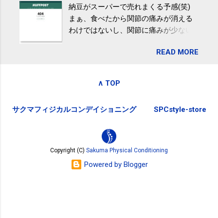
納豆がスーパーで売れまくる予感(笑)
全く考えていなかったので、貰えると
波大「減量しなくても効果」 - ニュー
まぁ、食べたから関節の痛みが消える
少しづつ復興してる感が伝わってきて
ス - アピタル（医療・健康）
わけではないし、関節に痛みが少ない
嬉しいです。 あと、ふるさと納税が節
という人がいるということなんだけ
税になるということもあって始めたの
READ MORE
ど。。 「関節の老化」は、「コンドロ
ですが、節税になるほど稼げていない
イチン」という成分の不足によって起
のでこちらの目的は......。 総務省｜自治
こるもの。「コンドロイチン」は、20
税務局｜ふるさと納税など個人住民税
∧ TOP
歳をピークにして、体内で作られる量
の寄附金税制 » ふるさと納税ポータル
はだんだん減少していき、40代では20
サイト「ふるさとチョイス」 »
サクマフィジカルコンデイショニング
SPCstyle-store
代の半分、60代ではそのさらに半分に
まで減ってしまいます。 関節痛を引き
起こさないためには、食生活で「コン
ドロイチン」を補うことが大切。そし
Copyright (C)
Sakuma Physical Conditioning
て「コンドロイチン」という成分は、
Powered by Blogger
納豆をはじめとしたネバネバ&ヌルヌル
した食材に多く含まれているとのこ
と。納豆を定期的に食べている人は、
関節に痛みが少ないという調査結果も
明らかになりました。 関節の痛み・体