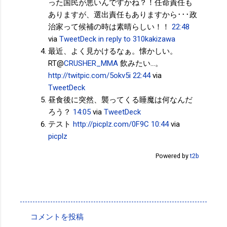
った国民が悪いんですかね？！任命責任も
ありますが、選出責任もありますから･･･政
治家って候補の時は素晴らしい！！
22:48
via
TweetDeck
in reply to 310kakizawa
最近、よく見かけるなぁ。懐かしい。
RT@
CRUSHER_MMA
飲みたい…。
http://twitpic.com/5okv5i
22:44
via
TweetDeck
昼食後に突然、襲ってくる睡魔は何なんだ
ろう？
14:05
via
TweetDeck
テスト
http://picplz.com/0F9C
10:44
via
picplz
Powered by
t2b
投稿者:
SPC_Sakuma
コメントを投稿