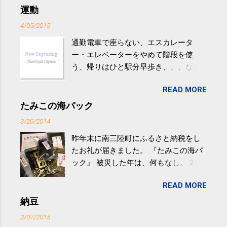
運動
4/05/2015
通勤電車で座らない、エスカレータ
ー・エレベーターをやめて階段を使
う、帰りはひと駅分早歩き、、、など
生活の中にある運動を利用すれば続け
READ MORE
やすい。 スポーツウェア・シューズで
するものだけが運動ではない。 食べ
たみこの海パック
過ぎなどによる脂肪肝は、早歩き程度
3/20/2014
の少し強めの運動を毎日３０分以上続
昨年末に南三陸町にふるさと納税をし
けると改善する、との結果を筑波大の
たお礼が届きました。 『たみこの海パ
研究チームが発表した。改善が期待で
ック』 被災した年は、何もなし。 2年
きるのは、過度の飲酒が原因ではない
目は『ピンバッジと手ぬぐい』、3年目
非アルコール性脂肪性肝疾患。体重は
READ MORE
が『たみこの海パック』。 ボランティ
減らなくても効果があるという。 正田
アや募金が苦手で、、、被災地の少し
納豆
教授は「汗ばむ程度の運動を毎日３０
でも復興の支援ができるものと探して
分続けることが有用」としている。 脂
3/07/2015
ふるさと納税を始めて、お礼のことは
肪肝、毎日３０分の早歩きで改善 筑