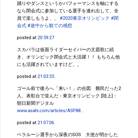
踊りやダンスというかパフォーマンスを軸にする
なら閉会式に参加している選手を連れ出して、全
員で楽しもうよ、、
#2020東京オリンピック
#閉
会式
#途中から観ての感想
posted at
20:59:27
スカパラは仮面ライダーセイバーの主題歌に続
き、オリンピック閉会式と大活躍！！ もちろん他
にも活躍されていますけど。。
posted at
21:03:35
ゴール前で後ろへ「来い！」の合図 難民だった2
人、表彰台で並んだ - 東京オリンピック [陸上]：
朝日新聞デジタル
www.asahi.com/articles/ASP88…
posted at
21:07:06
ベラルーシ選手から深夜のSOS 大使が明かした