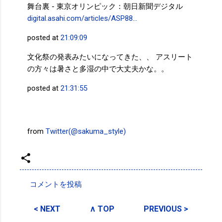
舞台裏 - 東京オリンピック：朝日新聞デジタル
digital.asahi.com/articles/ASP88…
posted at
21:09:09
文化祭の発表みたいになってきた、、 アスリート
の方々は暑さと多湿の中で大丈夫かな。。
posted at
21:31:55
from
Twitter(@sakuma_style)
投稿者:
SPC_Sakuma
コメントを投稿
コ
メ
< NEXT
∧ TOP
PREVIOUS >