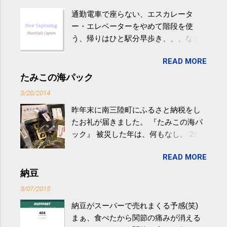
通勤電車で座らない、エスカレータ
ー・エレベーターをやめて階段を使
う、帰りはひと駅分早歩き、、、など
生活の中にある運動を利用すれば続け
READ MORE
やすい。 スポーツウェア・シューズで
するものだけが運動ではない。 食べ
たみこの海パック
過ぎなどによる脂肪肝は、早歩き程度
3/20/2014
の少し強めの運動を毎日３０分以上続
昨年末に南三陸町にふるさと納税をし
けると改善する、との結果を筑波大の
たお礼が届きました。 『たみこの海パ
研究チームが発表した。改善が期待で
ック』 被災した年は、何もなし。 2年
きるのは、過度の飲酒が原因ではない
目は『ピンバッジと手ぬぐい』、3年目
非アルコール性脂肪性肝疾患。体重は
READ MORE
が『たみこの海パック』。 ボランティ
減らなくても効果があるという。 正田
アや募金が苦手で、、、被災地の少し
納豆
教授は「汗ばむ程度の運動を毎日３０
でも復興の支援ができるものと探して
分続けることが有用」としている。 脂
3/07/2015
ふるさと納税を始めて、お礼のことは
肪肝、毎日３０分の早歩きで改善 筑
納豆がスーパーで売れまくる予感(笑)
全く考えていなかったので、貰えると
波大「減量しなくても効果」 - ニュー
まぁ、食べたから関節の痛みが消える
少しづつ復興してる感が伝わってきて
ス - アピタル（医療・健康）