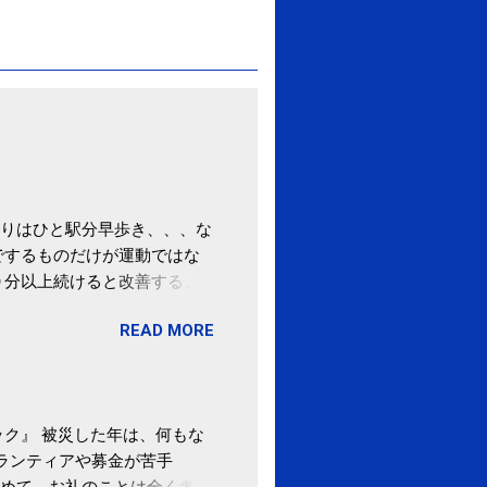
りはひと駅分早歩き、、、な
でするものだけが運動ではな
０分以上続けると改善する、
酒が原因ではない非アルコー
READ MORE
ばむ程度の運動を毎日３０分
「減量しなくても効果」 -
ク』 被災した年は、何もな
ボランティアや募金が苦手
めて、お礼のことは全く考え