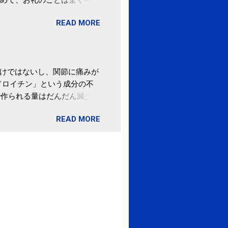
。 あと、ふるさと納税が節
READ MORE
の目的は......。 総務
ポータルサイト「ふるさとチョ
わけではないし、関節に痛みが
ドロイチン」という成分の不
で作られる量はだんだん減少し
ます。 関節痛を引き起こさな
READ MORE
ロイチン」という成分は、納
納豆を定期的に食べている人
・体のゆがみ予防には「納
期限は気にしたことがなかった。
伊藤先生による、「納豆の美
渡る程度かき混ぜる。 ・タレ
ですが、おいしく食べられる
ほうが、納豆のふわふわ感がよ
1パックでコンドロイチン補