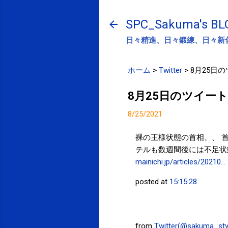
SPC_Sakuma's BL
日々精進、日々鍛練、日々新
ホーム
>
Twitter
>
8月25日
8月25日のツイート
8/25/2021
裸の王様状態の首相、、 
テルも数週間後には不足状
mainichi.jp/articles/20210…
posted at
15:15:28
from
Twitter(@sakuma_sty