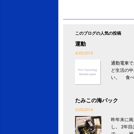
このブログの人気の投稿
運動
4/05/2015
通勤電車で
ど生活の中
い。 食べ
との結果を
ル性脂肪性
続けること
たみこの海パック
ニュース 
3/20/2014
昨年末に南
し。 2年
で、、、被