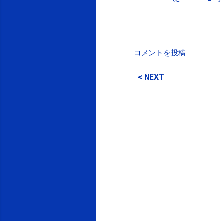
投稿者:
SPC_Sakuma
コメントを投稿
コ
メ
< NEXT
ン
ト