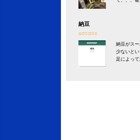
ていなかっ
税になると
省｜自治税
納豆
イス」 »
3/07/2015
納豆がスー
少ないとい
足によって
ていき、4
いためには
豆をはじめ
は、関節に
豆」！ 1
タレやから
味しい食べ
や薬味はか
目安が30
り一層引き