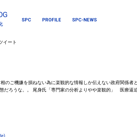
スキップしてメイン コンテンツに移動
OG
SPC
PROFILE
SPC-NEWS
化
のツイート
首相のご機嫌を損ねない為に楽観的な情報しか伝えない政府関係者と
態だろうな。。 尾身氏「専門家の分析よりやや楽観的」 医療逼迫、
le)