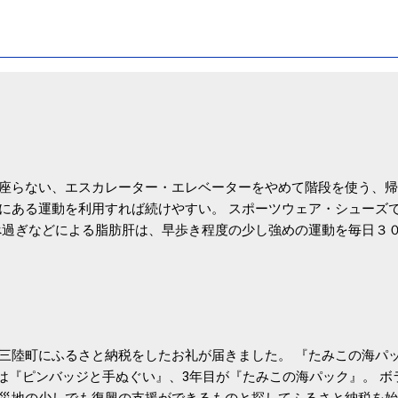
座らない、エスカレーター・エレベーターをやめて階段を使う、帰
にある運動を利用すれば続けやすい。 スポーツウェア・シューズ
過ぎなどによる脂肪肝は、早歩き程度の少し強めの運動を毎日３
筑波大の研究チームが発表した。改善が期待できるのは、過度の飲
肝疾患。体重は減らなくても効果があるという。 正田教授は「汗
が有用」としている。 脂肪肝、毎日３０分の早歩きで改善 筑波大
- アピタル（医療・健康）
三陸町にふるさと納税をしたお礼が届きました。 『たみこの海パッ
目は『ピンバッジと手ぬぐい』、3年目が『たみこの海パック』。 
災地の少しでも復興の支援ができるものと探してふるさと納税を始