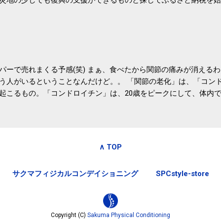
たので、貰えると少しづつ復興してる感が伝わってきて嬉しいです
いうこともあって始めたのですが、節税になるほど稼げていないのでこちら
務局｜ふるさと納税など個人住民税の寄附金税制 » ふるさと納税
パーで売れまくる予感(笑) まぁ、食べたから関節の痛みが消える
う人がいるということなんだけど。。 「関節の老化」は、「コン
起こるもの。「コンドロイチン」は、20歳をピークにして、体内
0代では20代の半分、60代ではそのさらに半分にまで減ってしまい
、食生活で「コンドロイチン」を補うことが大切。そして「コンド
としたネバネバ&ヌルヌルした食材に多く含まれているとのこと。
痛みが少ないという調査結果も明らかになりました。 関節の痛み
∧ TOP
日1パックでコンドロイチン補給 | セルフドクターニュース 賞味
しをかき混ぜる前に入れていたからこれからはあとに入れよう。 
サクマフィジカルコンデイショニング
SPCstyle-store
かた」は、 ・賞味期限ギリギリで食べる。 ・白い泡が全体に行き
き混ぜた後に入れる。 ちなみに、かき混ぜる回数としては、好み
回～40回程度。 またタレ・薬味は納豆をかき混ぜたあとに入れた
立つそうです。 関節の痛み・体のゆがみ予防には「納豆」！ 1日
Copyright (C)
Sakuma Physical Conditioning