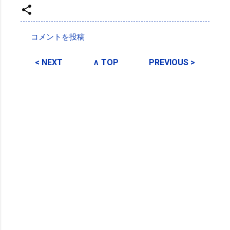
投稿者:
SPC_Sakuma
コメントを投稿
コ
メ
< NEXT
∧ TOP
PREVIOUS >
ン
ト