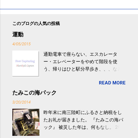
このブログの人気の投稿
運動
4/05/2015
通勤電車で座らない、エスカレータ
ー・エレベーターをやめて階段を使
う、帰りはひと駅分早歩き、、、など
生活の中にある運動を利用すれば続け
READ MORE
やすい。 スポーツウェア・シューズで
するものだけが運動ではない。 食べ
たみこの海パック
過ぎなどによる脂肪肝は、早歩き程度
3/20/2014
の少し強めの運動を毎日３０分以上続
昨年末に南三陸町にふるさと納税をし
けると改善する、との結果を筑波大の
たお礼が届きました。 『たみこの海パ
研究チームが発表した。改善が期待で
ック』 被災した年は、何もなし。 2年
きるのは、過度の飲酒が原因ではない
目は『ピンバッジと手ぬぐい』、3年目
非アルコール性脂肪性肝疾患。体重は