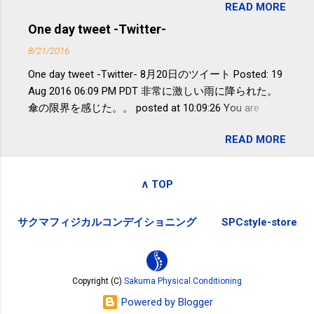
READ MORE
が『たみこの海パック』。 ボランティ
減らなくても効果があるという。 正田
アや募金が苦手で、、、被災地の少し
One day tweet -Twitter-
教授は「汗ばむ程度の運動を毎日３０
でも復興の支援ができるものと探して
分続けることが有用」としている。 脂
8/21/2016
ふるさと納税を始めて、お礼のことは
肪肝、毎日３０分の早歩きで改善 筑
One day tweet -Twitter- 8月20日のツイート Posted: 19
全く考えていなかったので、貰えると
波大「減量しなくても効果」 - ニュー
Aug 2016 06:09 PM PDT 非常に激しい雨に降られた。
少しづつ復興してる感が伝わってきて
ス - アピタル（医療・健康）
傘の限界を感じた。。 posted at 10:09:26 You are
嬉しいです。 あと、ふるさと納税が節
subscribed to email updates from Takayuki
税になるということもあって始めたの
READ MORE
SAKUMA(@SPC_Sakuma) - Twilog . To stop receiving
ですが、節税になるほど稼げていない
these emails, you may unsubscribe now . Email delivery
のでこちらの目的は......。 総務省｜自治
powered by Google Google Inc., 1600 Amphitheatre
税務局｜ふるさと納税など個人住民税
∧ TOP
Parkway, Mountain View, CA 94043, United States
の寄附金税制 » ふるさと納税ポータル
サイト「ふるさとチョイス」 »
サクマフィジカルコンデイショニング
SPCstyle-store
Copyright (C)
Sakuma Physical Conditioning
Powered by Blogger