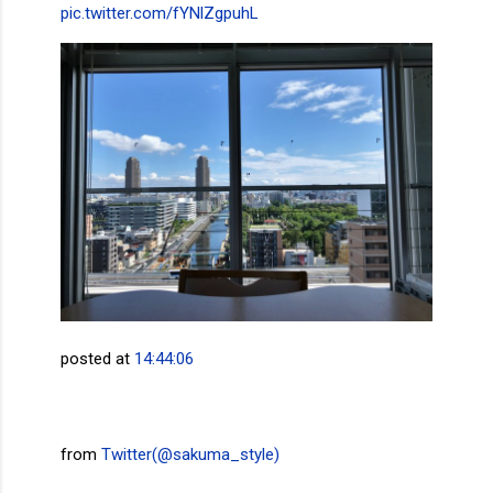
pic.twitter.com/fYNlZgpuhL
posted at
14:44:06
from
Twitter(@sakuma_style)