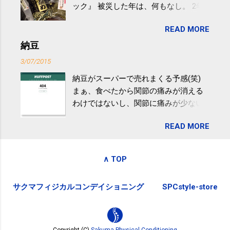
ック』 被災した年は、何もなし。 2年
きるのは、過度の飲酒が原因ではない
目は『ピンバッジと手ぬぐい』、3年目
非アルコール性脂肪性肝疾患。体重は
READ MORE
が『たみこの海パック』。 ボランティ
減らなくても効果があるという。 正田
アや募金が苦手で、、、被災地の少し
納豆
教授は「汗ばむ程度の運動を毎日３０
でも復興の支援ができるものと探して
分続けることが有用」としている。 脂
3/07/2015
ふるさと納税を始めて、お礼のことは
肪肝、毎日３０分の早歩きで改善 筑
納豆がスーパーで売れまくる予感(笑)
全く考えていなかったので、貰えると
波大「減量しなくても効果」 - ニュー
まぁ、食べたから関節の痛みが消える
少しづつ復興してる感が伝わってきて
ス - アピタル（医療・健康）
わけではないし、関節に痛みが少ない
嬉しいです。 あと、ふるさと納税が節
という人がいるということなんだけ
税になるということもあって始めたの
READ MORE
ど。。 「関節の老化」は、「コンドロ
ですが、節税になるほど稼げていない
イチン」という成分の不足によって起
のでこちらの目的は......。 総務省｜自治
こるもの。「コンドロイチン」は、20
税務局｜ふるさと納税など個人住民税
∧ TOP
歳をピークにして、体内で作られる量
の寄附金税制 » ふるさと納税ポータル
はだんだん減少していき、40代では20
サイト「ふるさとチョイス」 »
サクマフィジカルコンデイショニング
SPCstyle-store
代の半分、60代ではそのさらに半分に
まで減ってしまいます。 関節痛を引き
起こさないためには、食生活で「コン
ドロイチン」を補うことが大切。そし
Copyright (C)
Sakuma Physical Conditioning