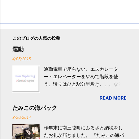
このブログの人気の投稿
運動
4/05/2015
通勤電車で座らない、エスカレータ
ー・エレベーターをやめて階段を使
う、帰りはひと駅分早歩き、、、など
生活の中にある運動を利用すれば続け
READ MORE
やすい。 スポーツウェア・シューズで
するものだけが運動ではない。 食べ
たみこの海パック
過ぎなどによる脂肪肝は、早歩き程度
3/20/2014
の少し強めの運動を毎日３０分以上続
昨年末に南三陸町にふるさと納税をし
けると改善する、との結果を筑波大の
たお礼が届きました。 『たみこの海パ
研究チームが発表した。改善が期待で