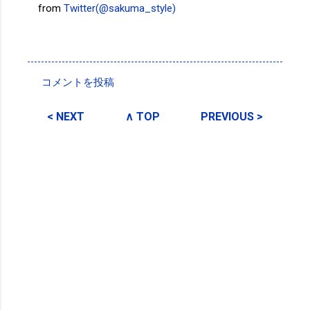
from
Twitter(@sakuma_style)
投稿者:
SPC_Sakuma
コメントを投稿
コ
メ
< NEXT
∧ TOP
PREVIOUS >
ン
ト