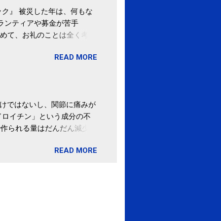
ク』 被災した年は、何もな
ボランティアや募金が苦手
めて、お礼のことは全く考え
。 あと、ふるさと納税が節
READ MORE
の目的は......。 総務
ポータルサイト「ふるさとチョ
わけではないし、関節に痛みが
ドロイチン」という成分の不
で作られる量はだんだん減少し
ます。 関節痛を引き起こさな
READ MORE
ロイチン」という成分は、納
納豆を定期的に食べている人
・体のゆがみ予防には「納
期限は気にしたことがなかった。
伊藤先生による、「納豆の美
渡る程度かき混ぜる。 ・タレ