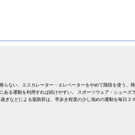
座らない、エスカレーター・エレベーターをやめて階段を使う、帰
にある運動を利用すれば続けやすい。 スポーツウェア・シューズ
過ぎなどによる脂肪肝は、早歩き程度の少し強めの運動を毎日３
筑波大の研究チームが発表した。改善が期待できるのは、過度の飲
肝疾患。体重は減らなくても効果があるという。 正田教授は「汗
が有用」としている。 脂肪肝、毎日３０分の早歩きで改善 筑波大
- アピタル（医療・健康）