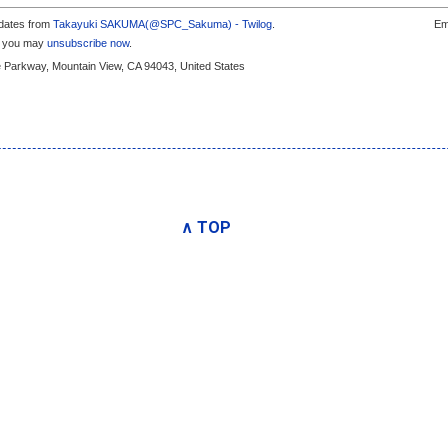
pdates from
Takayuki SAKUMA(@SPC_Sakuma) - Twilog
.
Em
s, you may
unsubscribe now
.
e Parkway, Mountain View, CA 94043, United States
∧ TOP