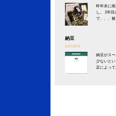
昨年末に南
し。 2年
で、、、被
ていなかっ
税になると
省｜自治税
納豆
イス」 »
3/07/2015
納豆がスー
少ないとい
足によって
ていき、4
いためには
豆をはじめ
は、関節に
豆」！ 1
タレやから
味しい食べ