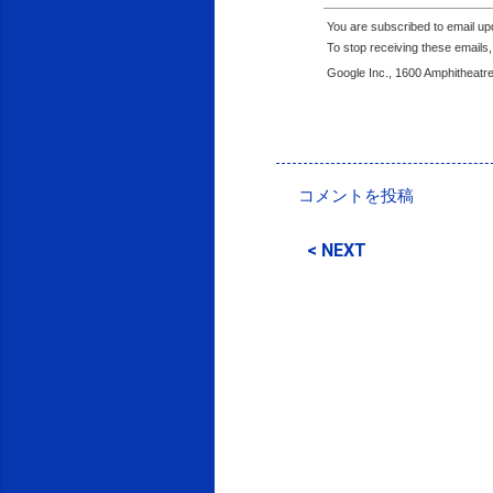
You are subscribed to email u
To stop receiving these email
Google Inc., 1600 Amphitheatr
投稿者:
SPC_Sakuma
コメントを投稿
コ
メ
< NEXT
ン
ト