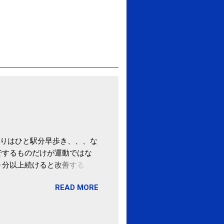
りはひと駅分早歩き、、、な
でするものだけが運動ではな
０分以上続けると改善する、
酒が原因ではない非アルコー
READ MORE
ばむ程度の運動を毎日３０分
「減量しなくても効果」 -