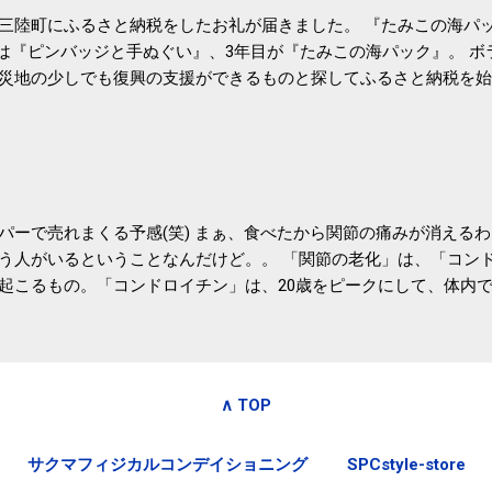
三陸町にふるさと納税をしたお礼が届きました。 『たみこの海パッ
目は『ピンバッジと手ぬぐい』、3年目が『たみこの海パック』。 
災地の少しでも復興の支援ができるものと探してふるさと納税を始
たので、貰えると少しづつ復興してる感が伝わってきて嬉しいです
いうこともあって始めたのですが、節税になるほど稼げていないのでこちら
務局｜ふるさと納税など個人住民税の寄附金税制 » ふるさと納税
パーで売れまくる予感(笑) まぁ、食べたから関節の痛みが消える
う人がいるということなんだけど。。 「関節の老化」は、「コン
起こるもの。「コンドロイチン」は、20歳をピークにして、体内
0代では20代の半分、60代ではそのさらに半分にまで減ってしまい
、食生活で「コンドロイチン」を補うことが大切。そして「コンド
としたネバネバ&ヌルヌルした食材に多く含まれているとのこと。
痛みが少ないという調査結果も明らかになりました。 関節の痛み
∧ TOP
日1パックでコンドロイチン補給 | セルフドクターニュース 賞味
しをかき混ぜる前に入れていたからこれからはあとに入れよう。 
サクマフィジカルコンデイショニング
SPCstyle-store
かた」は、 ・賞味期限ギリギリで食べる。 ・白い泡が全体に行き