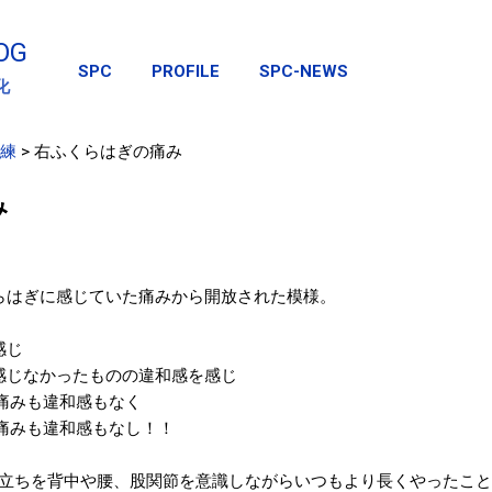
スキップしてメイン コンテンツに移動
OG
SPC
PROFILE
SPC-NEWS
化
練
>
右ふくらはぎの痛み
み
らはぎに感じていた痛みから開放された模様。
感じ
感じなかったものの違和感を感じ
は痛みも違和感もなく
も痛みも違和感もなし！！
立ちを背中や腰、股関節を意識しながらいつもより長くやったこと