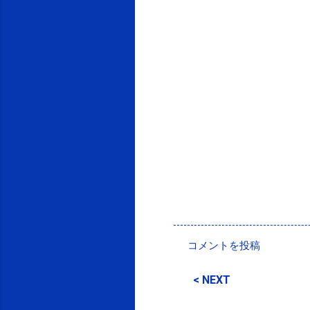
投稿者:
SPC_Sakuma
コメントを投稿
コ
メ
< NEXT
ン