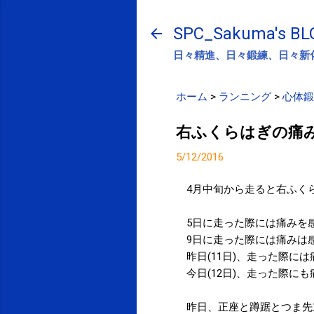
SPC_Sakuma's BL
日々精進、日々鍛練、日々新
ホーム
>
ランニング
>
心体鍛
右ふくらはぎの痛
5/12/2016
4月中旬から走ると右ふく
5日に走った際には痛みを
9日に走った際には痛みは
昨日(11日)、走った際に
今日(12日)、走った際に
昨日、正座と蹲踞とつま先