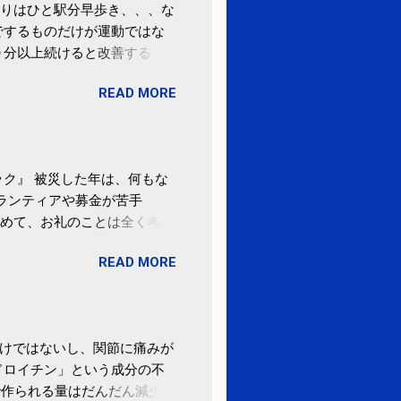
りはひと駅分早歩き、、、な
でするものだけが運動ではな
０分以上続けると改善する、
酒が原因ではない非アルコー
READ MORE
ばむ程度の運動を毎日３０分
「減量しなくても効果」 -
ク』 被災した年は、何もな
ボランティアや募金が苦手
めて、お礼のことは全く考え
。 あと、ふるさと納税が節
READ MORE
の目的は......。 総務
ポータルサイト「ふるさとチョ
わけではないし、関節に痛みが
ドロイチン」という成分の不
で作られる量はだんだん減少し