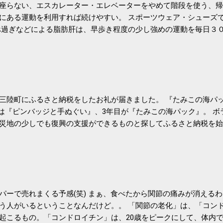
座らない、エスカレーター・エレベーターをやめて階段を使う、帰
にある運動を利用すれば続けやすい。 スポーツウェア・シューズ
過ぎなどによる脂肪肝は、早歩き程度の少し強めの運動を毎日３
筑波大の研究チームが発表した。改善が期待できるのは、過度の飲
肝疾患。体重は減らなくても効果があるという。 正田教授は「汗
が有用」としている。 脂肪肝、毎日３０分の早歩きで改善 筑波大
- アピタル（医療・健康）
三陸町にふるさと納税をしたお礼が届きました。 『たみこの海パッ
目は『ピンバッジと手ぬぐい』、3年目が『たみこの海パック』。 
災地の少しでも復興の支援ができるものと探してふるさと納税を始
たので、貰えると少しづつ復興してる感が伝わってきて嬉しいです
いうこともあって始めたのですが、節税になるほど稼げていないのでこちら
務局｜ふるさと納税など個人住民税の寄附金税制 » ふるさと納税
パーで売れまくる予感(笑) まぁ、食べたから関節の痛みが消える
う人がいるということなんだけど。。 「関節の老化」は、「コン
起こるもの。「コンドロイチン」は、20歳をピークにして、体内