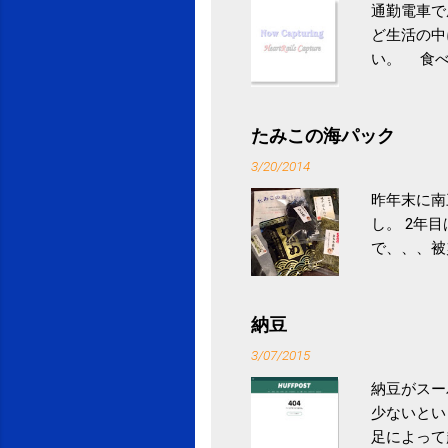
通勤電車で
ど生活の中
い。 食べ
との結果を
ル性脂肪性
続けること
たみこの海パック
ニュース 
3/20/2014
昨年末に南
し。 2年
で、、、被
ていなかっ
税になると
省｜自治税
納豆
イス」 »
3/07/2015
納豆がスー
少ないとい
足によって