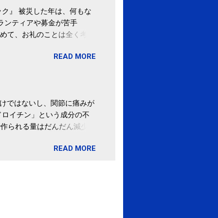
ク』 被災した年は、何もな
ボランティアや募金が苦手
めて、お礼のことは全く考え
。 あと、ふるさと納税が節
READ MORE
の目的は......。 総務
ポータルサイト「ふるさとチョ
わけではないし、関節に痛みが
ドロイチン」という成分の不
で作られる量はだんだん減少し
ます。 関節痛を引き起こさな
READ MORE
ロイチン」という成分は、納
納豆を定期的に食べている人
・体のゆがみ予防には「納
期限は気にしたことがなかった。
伊藤先生による、「納豆の美
渡る程度かき混ぜる。 ・タレ