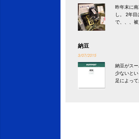
昨年末に南
し。 2年
で、、、被
ていなかっ
税になると
省｜自治税
納豆
イス」 »
3/07/2015
納豆がスー
少ないとい
足によって
ていき、4
いためには
豆をはじめ
は、関節に
豆」！ 1
タレやから
味しい食べ