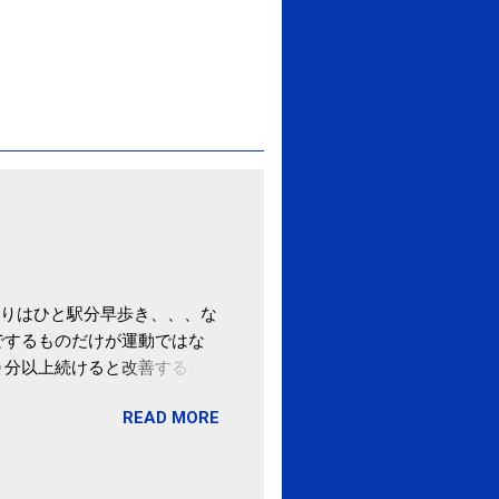
りはひと駅分早歩き、、、な
でするものだけが運動ではな
０分以上続けると改善する、
酒が原因ではない非アルコー
READ MORE
ばむ程度の運動を毎日３０分
「減量しなくても効果」 -