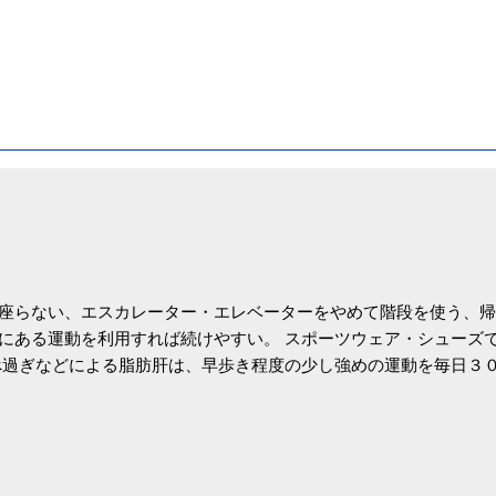
座らない、エスカレーター・エレベーターをやめて階段を使う、帰
にある運動を利用すれば続けやすい。 スポーツウェア・シューズ
過ぎなどによる脂肪肝は、早歩き程度の少し強めの運動を毎日３
筑波大の研究チームが発表した。改善が期待できるのは、過度の飲
肝疾患。体重は減らなくても効果があるという。 正田教授は「汗
が有用」としている。 脂肪肝、毎日３０分の早歩きで改善 筑波大
- アピタル（医療・健康）