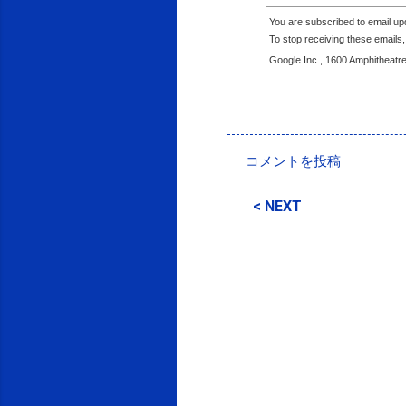
You are subscribed to email u
To stop receiving these email
Google Inc., 1600 Amphitheatr
投稿者:
SPC_Sakuma
コメントを投稿
コ
メ
< NEXT
ン
ト