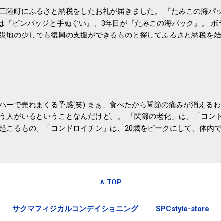
三陸町にふるさと納税をしたお礼が届きました。 『たみこの海パッ
目は『ピンバッジと手ぬぐい』、3年目が『たみこの海パック』。 
災地の少しでも復興の支援ができるものと探してふるさと納税を始
たので、貰えると少しづつ復興してる感が伝わってきて嬉しいです
いうこともあって始めたのですが、節税になるほど稼げていないのでこちら
務局｜ふるさと納税など個人住民税の寄附金税制 » ふるさと納税
パーで売れまくる予感(笑) まぁ、食べたから関節の痛みが消える
う人がいるということなんだけど。。 「関節の老化」は、「コン
起こるもの。「コンドロイチン」は、20歳をピークにして、体内
0代では20代の半分、60代ではそのさらに半分にまで減ってしまい
、食生活で「コンドロイチン」を補うことが大切。そして「コンド
としたネバネバ&ヌルヌルした食材に多く含まれているとのこと。
痛みが少ないという調査結果も明らかになりました。 関節の痛み
∧ TOP
日1パックでコンドロイチン補給 | セルフドクターニュース 賞味
しをかき混ぜる前に入れていたからこれからはあとに入れよう。 
サクマフィジカルコンデイショニング
SPCstyle-store
かた」は、 ・賞味期限ギリギリで食べる。 ・白い泡が全体に行き