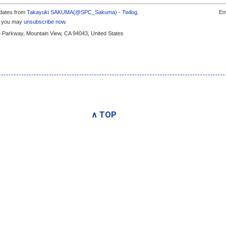
pdates from
Takayuki SAKUMA(@SPC_Sakuma) - Twilog
.
Em
s, you may
unsubscribe now
.
e Parkway, Mountain View, CA 94043, United States
∧ TOP