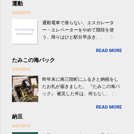
運動
4/05/2015
通勤電車で座らない、エスカレータ
ー・エレベーターをやめて階段を使
う、帰りはひと駅分早歩き、、、など
生活の中にある運動を利用すれば続け
READ MORE
やすい。 スポーツウェア・シューズで
するものだけが運動ではない。 食べ
たみこの海パック
過ぎなどによる脂肪肝は、早歩き程度
3/20/2014
の少し強めの運動を毎日３０分以上続
昨年末に南三陸町にふるさと納税をし
けると改善する、との結果を筑波大の
たお礼が届きました。 『たみこの海パ
研究チームが発表した。改善が期待で
ック』 被災した年は、何もなし。 2年
きるのは、過度の飲酒が原因ではない
目は『ピンバッジと手ぬぐい』、3年目
非アルコール性脂肪性肝疾患。体重は
READ MORE
が『たみこの海パック』。 ボランティ
減らなくても効果があるという。 正田
アや募金が苦手で、、、被災地の少し
納豆
教授は「汗ばむ程度の運動を毎日３０
でも復興の支援ができるものと探して
分続けることが有用」としている。 脂
3/07/2015
ふるさと納税を始めて、お礼のことは
肪肝、毎日３０分の早歩きで改善 筑