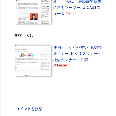
然 「HERO」最終回で線香
に息をフーフー : J-CASTニ
ュース
参考までに。
便利・わかりやすい｢冠婚葬
祭マナー｣ビジネスマナー・
社会人マナー・常識
投稿者:
SPC_Sakuma
コメントを投稿
コ