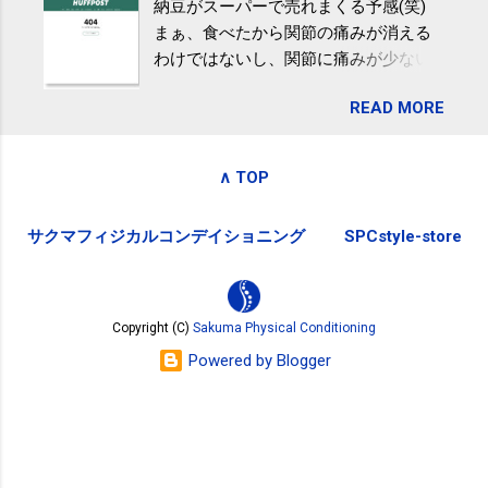
納豆がスーパーで売れまくる予感(笑)
全く考えていなかったので、貰えると
波大「減量しなくても効果」 - ニュー
まぁ、食べたから関節の痛みが消える
少しづつ復興してる感が伝わってきて
ス - アピタル（医療・健康）
わけではないし、関節に痛みが少ない
嬉しいです。 あと、ふるさと納税が節
という人がいるということなんだけ
税になるということもあって始めたの
READ MORE
ど。。 「関節の老化」は、「コンドロ
ですが、節税になるほど稼げていない
イチン」という成分の不足によって起
のでこちらの目的は......。 総務省｜自治
こるもの。「コンドロイチン」は、20
税務局｜ふるさと納税など個人住民税
∧ TOP
歳をピークにして、体内で作られる量
の寄附金税制 » ふるさと納税ポータル
はだんだん減少していき、40代では20
サイト「ふるさとチョイス」 »
サクマフィジカルコンデイショニング
SPCstyle-store
代の半分、60代ではそのさらに半分に
まで減ってしまいます。 関節痛を引き
起こさないためには、食生活で「コン
ドロイチン」を補うことが大切。そし
Copyright (C)
Sakuma Physical Conditioning
て「コンドロイチン」という成分は、
Powered by Blogger
納豆をはじめとしたネバネバ&ヌルヌル
した食材に多く含まれているとのこ
と。納豆を定期的に食べている人は、
関節に痛みが少ないという調査結果も
明らかになりました。 関節の痛み・体