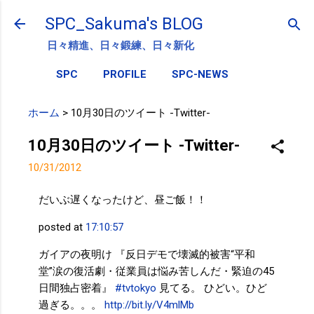
スキップしてメイン コンテンツに移動
SPC_Sakuma's BLOG
日々精進、日々鍛練、日々新化
SPC
PROFILE
SPC-NEWS
ホーム
>
10月30日のツイート -Twitter-
10月30日のツイート -Twitter-
10/31/2012
だいぶ遅くなったけど、昼ご飯！！
posted at
17:10:57
ガイアの夜明け 『反日デモで壊滅的被害“平和
堂”涙の復活劇・従業員は悩み苦しんだ・緊迫の45
日間独占密着』
#tvtokyo
見てる。 ひどい。ひど
過ぎる。。。
http://bit.ly/V4mlMb