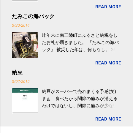
生活の中にある運動を利用すれば続け
READ MORE
やすい。 スポーツウェア・シューズで
するものだけが運動ではない。 食べ
たみこの海パック
過ぎなどによる脂肪肝は、早歩き程度
3/20/2014
の少し強めの運動を毎日３０分以上続
昨年末に南三陸町にふるさと納税をし
けると改善する、との結果を筑波大の
たお礼が届きました。 『たみこの海パ
研究チームが発表した。改善が期待で
ック』 被災した年は、何もなし。 2年
きるのは、過度の飲酒が原因ではない
目は『ピンバッジと手ぬぐい』、3年目
非アルコール性脂肪性肝疾患。体重は
READ MORE
が『たみこの海パック』。 ボランティ
減らなくても効果があるという。 正田
アや募金が苦手で、、、被災地の少し
納豆
教授は「汗ばむ程度の運動を毎日３０
でも復興の支援ができるものと探して
分続けることが有用」としている。 脂
3/07/2015
ふるさと納税を始めて、お礼のことは
肪肝、毎日３０分の早歩きで改善 筑
納豆がスーパーで売れまくる予感(笑)
全く考えていなかったので、貰えると
波大「減量しなくても効果」 - ニュー
まぁ、食べたから関節の痛みが消える
少しづつ復興してる感が伝わってきて
ス - アピタル（医療・健康）
わけではないし、関節に痛みが少ない
嬉しいです。 あと、ふるさと納税が節
という人がいるということなんだけ
税になるということもあって始めたの
READ MORE
ど。。 「関節の老化」は、「コンドロ
ですが、節税になるほど稼げていない
イチン」という成分の不足によって起
のでこちらの目的は......。 総務省｜自治