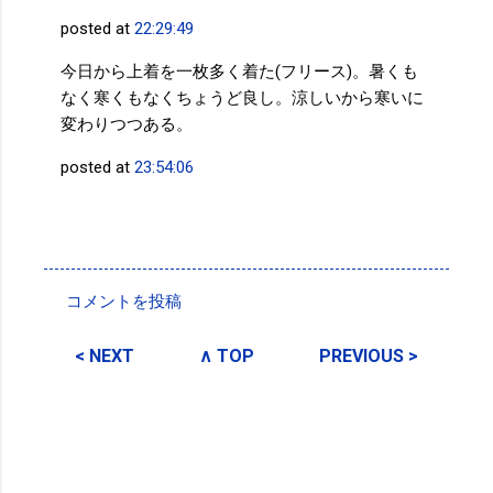
posted at
22:29:49
今日から上着を一枚多く着た(フリース)。暑くも
なく寒くもなくちょうど良し。涼しいから寒いに
変わりつつある。
posted at
23:54:06
投稿者:
SPC_Sakuma
コメントを投稿
コ
メ
< NEXT
∧ TOP
PREVIOUS >
ン
ト