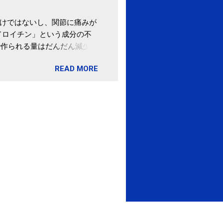
わけではないし、関節に痛みが
ドロイチン」という成分の不
で作られる量はだんだん減少し
ます。 関節痛を引き起こさな
READ MORE
ロイチン」という成分は、納
納豆を定期的に食べている人
・体のゆがみ予防には「納
期限は気にしたことがなかった。
伊藤先生による、「納豆の美
渡る程度かき混ぜる。 ・タレ
ですが、おいしく食べられる
ほうが、納豆のふわふわ感がよ
1パックでコンドロイチン補
るよりは、毎日納豆を食べるほ
像) 関節の痛み・体のゆがみ
ュース