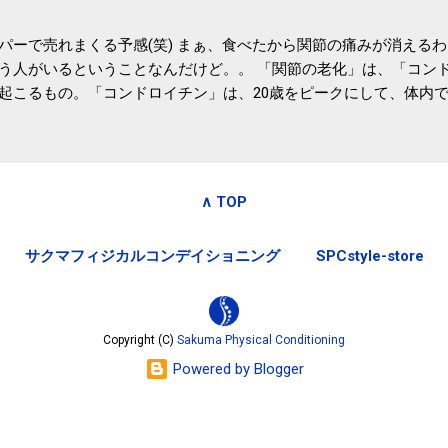
パーで売れまくる予感(笑) まぁ、食べたから関節の痛みが消える
う人がいるということなんだけど。。 「関節の老化」は、「コン
起こるもの。「コンドロイチン」は、20歳をピークにして、体内
0代では20代の半分、60代ではそのさらに半分にまで減ってしまい
、食生活で「コンドロイチン」を補うことが大切。そして「コンド
としたネバネバ&ヌルヌルした食材に多く含まれているとのこと。
痛みが少ないという調査結果も明らかになりました。 関節の痛み
∧ TOP
日1パックでコンドロイチン補給 | セルフドクターニュース 賞味
しをかき混ぜる前に入れていたからこれからはあとに入れよう。 
サクマフィジカルコンデイショニング
SPCstyle-store
かた」は、 ・賞味期限ギリギリで食べる。 ・白い泡が全体に行き
き混ぜた後に入れる。 ちなみに、かき混ぜる回数としては、好み
回～40回程度。 またタレ・薬味は納豆をかき混ぜたあとに入れた
立つそうです。 関節の痛み・体のゆがみ予防には「納豆」！ 1日
Copyright (C)
Sakuma Physical Conditioning
ルフドクターニュース そこそこの金額のサプリメントを毎日飲み続け
Powered by Blogger
お財布にも良さそうな気はする。効果的には大差ないだろうから(想
納豆」！ 1日1パックでコンドロイチン補給 | セルフドクターニ