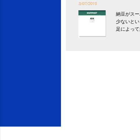
3/07/2015
納豆がスー
少ないとい
足によって
ていき、4
いためには
豆をはじめ
は、関節に
豆」！ 1
タレやから
味しい食べ
や薬味はか
目安が30
り一層引き
給 | セ
うが身体に
予防には「