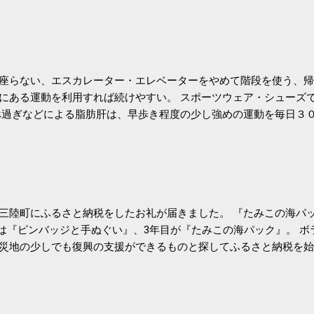
座らない、エスカレーター・エレベーターをやめて階段を使う、帰
にある運動を利用すれば続けやすい。 スポーツウェア・シューズ
過ぎなどによる脂肪肝は、早歩き程度の少し強めの運動を毎日３
筑波大の研究チームが発表した。改善が期待できるのは、過度の飲
肝疾患。体重は減らなくても効果があるという。 正田教授は「汗
が有用」としている。 脂肪肝、毎日３０分の早歩きで改善 筑波大
- アピタル（医療・健康）
三陸町にふるさと納税をしたお礼が届きました。 『たみこの海パッ
目は『ピンバッジと手ぬぐい』、3年目が『たみこの海パック』。 
災地の少しでも復興の支援ができるものと探してふるさと納税を始
たので、貰えると少しづつ復興してる感が伝わってきて嬉しいです
いうこともあって始めたのですが、節税になるほど稼げていないのでこちら
務局｜ふるさと納税など個人住民税の寄附金税制 » ふるさと納税