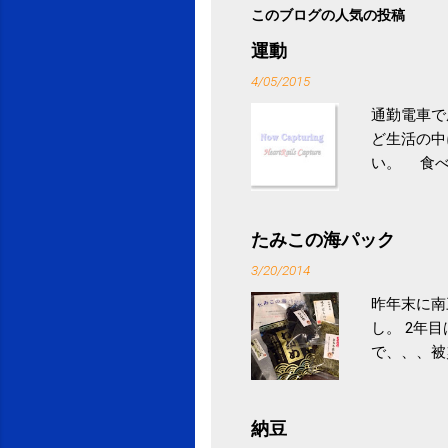
このブログの人気の投稿
運動
4/05/2015
通勤電車で
ど生活の中
い。 食べ
との結果を
ル性脂肪性
続けること
たみこの海パック
ニュース 
3/20/2014
昨年末に南
し。 2年
で、、、被
ていなかっ
税になると
省｜自治税
納豆
イス」 »