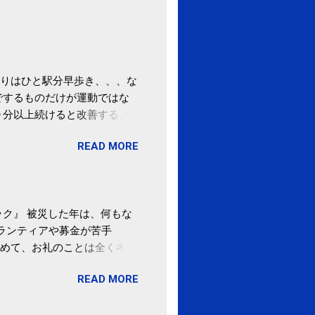
りはひと駅分早歩き、、、な
でするものだけが運動ではな
０分以上続けると改善する、
酒が原因ではない非アルコー
READ MORE
ばむ程度の運動を毎日３０分
「減量しなくても効果」 -
ク』 被災した年は、何もな
ボランティアや募金が苦手
めて、お礼のことは全く考え
。 あと、ふるさと納税が節
READ MORE
の目的は......。 総務
ポータルサイト「ふるさとチョ