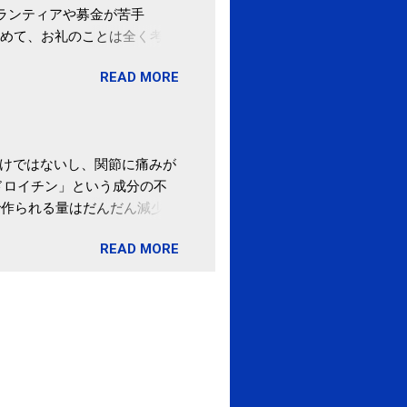
ボランティアや募金が苦手
めて、お礼のことは全く考え
。 あと、ふるさと納税が節
READ MORE
の目的は......。 総務
ポータルサイト「ふるさとチョ
わけではないし、関節に痛みが
ドロイチン」という成分の不
で作られる量はだんだん減少し
ます。 関節痛を引き起こさな
READ MORE
ロイチン」という成分は、納
納豆を定期的に食べている人
・体のゆがみ予防には「納
期限は気にしたことがなかった。
伊藤先生による、「納豆の美
渡る程度かき混ぜる。 ・タレ
ですが、おいしく食べられる
ほうが、納豆のふわふわ感がよ