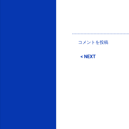
投稿者:
SPC_Sakuma
コメントを投稿
コ
メ
< NEXT
ン
ト