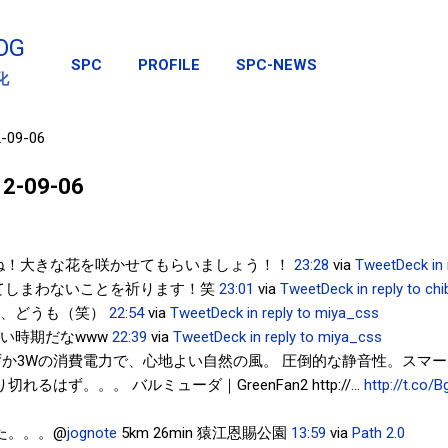
スキップしてメイン コンテンツに移動
OG
SPC
PROFILE
SPC-NEWS
化
2-09-06
012-09-06
ね！大きな花を咲かせてもらいましょう！！
23:28
via
TweetDeck
in
てしまわないことを祈ります！笑
23:01
via
TweetDeck
in reply to chi
、どうも（笑）
22:54
via
TweetDeck
in reply to miya_css
い時期だなwww
22:39
via
TweetDeck
in reply to miya_css
ずか3Wの消費電力で、心地よい自然の風。 圧倒的な静音性。スマー
るはず。。。 バルミューダ｜GreenFan2 http://...
http://t.co
た。。。@
jognote
5km 26min 猿江恩賜公園
13:59
via
Path 2.0