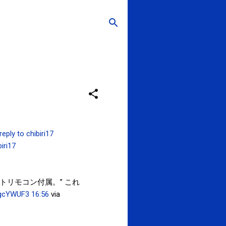
 reply to chibiri17
biri17
トリモコン付属。” これ
/BgcYWUF3
16:56
via