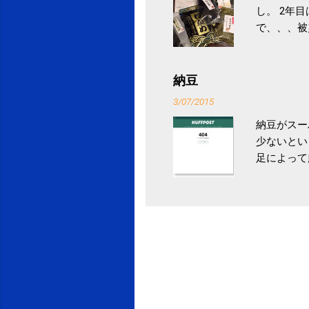
し。 2年
で、、、被
ていなかっ
税になると
省｜自治税
納豆
イス」 »
3/07/2015
納豆がスー
少ないとい
足によって
ていき、4
いためには
豆をはじめ
は、関節に
豆」！ 1
タレやから
味しい食べ
や薬味はか
目安が30