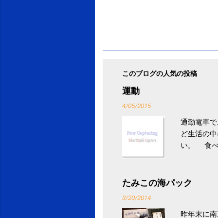
このブログの人気の投稿
運動
4/05/2015
通勤電車で
ど生活の中
い。 食べ
との結果を
ル性脂肪性
続けること
たみこの海パック
ニュース 
3/20/2014
昨年末に南