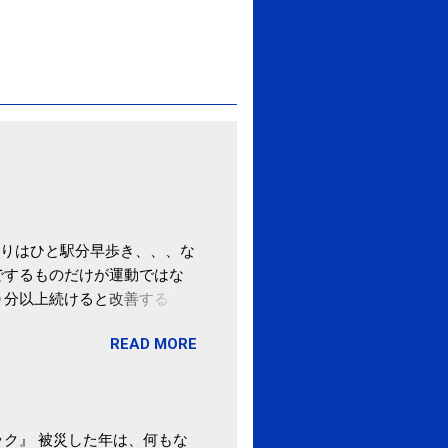
りはひと駅分早歩き、、、な
でするものだけが運動ではな
０分以上続けると改善する、
酒が原因ではない非アルコー
READ MORE
ばむ程度の運動を毎日３０分
「減量しなくても効果」 -
ク』 被災した年は、何もな