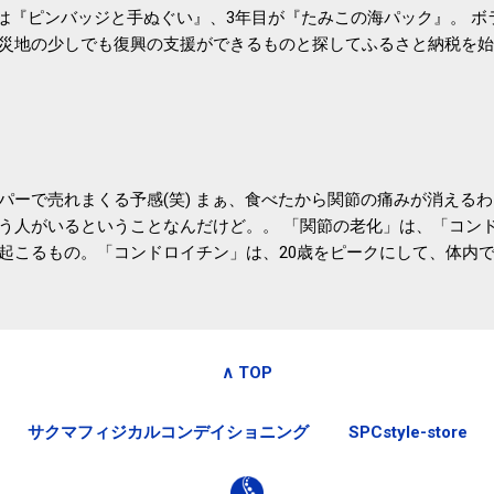
目は『ピンバッジと手ぬぐい』、3年目が『たみこの海パック』。 
災地の少しでも復興の支援ができるものと探してふるさと納税を始
たので、貰えると少しづつ復興してる感が伝わってきて嬉しいです
いうこともあって始めたのですが、節税になるほど稼げていないのでこちら
務局｜ふるさと納税など個人住民税の寄附金税制 » ふるさと納税
パーで売れまくる予感(笑) まぁ、食べたから関節の痛みが消える
う人がいるということなんだけど。。 「関節の老化」は、「コン
起こるもの。「コンドロイチン」は、20歳をピークにして、体内
0代では20代の半分、60代ではそのさらに半分にまで減ってしまい
、食生活で「コンドロイチン」を補うことが大切。そして「コンド
としたネバネバ&ヌルヌルした食材に多く含まれているとのこと。
痛みが少ないという調査結果も明らかになりました。 関節の痛み
∧ TOP
日1パックでコンドロイチン補給 | セルフドクターニュース 賞味
しをかき混ぜる前に入れていたからこれからはあとに入れよう。 
サクマフィジカルコンデイショニング
SPCstyle-store
かた」は、 ・賞味期限ギリギリで食べる。 ・白い泡が全体に行き
き混ぜた後に入れる。 ちなみに、かき混ぜる回数としては、好み
回～40回程度。 またタレ・薬味は納豆をかき混ぜたあとに入れた