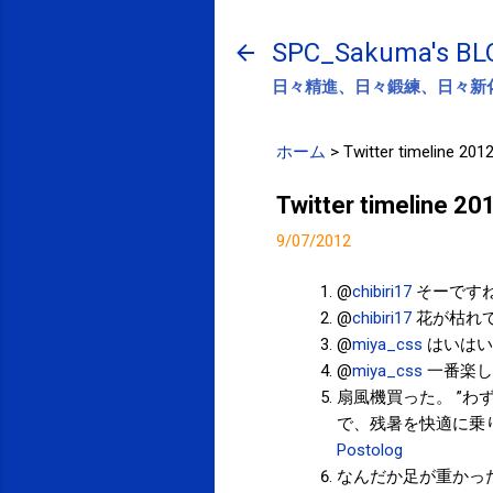
SPC_Sakuma's BL
日々精進、日々鍛練、日々新
ホーム
>
Twitter timeline 201
Twitter timeline 2
9/07/2012
@
chibiri17
そーです
@
chibiri17
花が枯れ
@
miya_css
はいはい
@
miya_css
一番楽し
扇風機買った。 ”わ
で、残暑を快適に乗り切れ
Postolog
なんだか足が重かっ