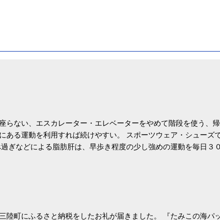
座らない、エスカレーター・エレベーターをやめて階段を使う、帰
にある運動を利用すれば続けやすい。 スポーツウェア・シューズ
過ぎなどによる脂肪肝は、早歩き程度の少し強めの運動を毎日３
筑波大の研究チームが発表した。改善が期待できるのは、過度の飲
肝疾患。体重は減らなくても効果があるという。 正田教授は「汗
が有用」としている。 脂肪肝、毎日３０分の早歩きで改善 筑波大
- アピタル（医療・健康）
三陸町にふるさと納税をしたお礼が届きました。 『たみこの海パッ