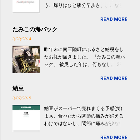
う、帰りはひと駅分早歩き、、、など
生活の中にある運動を利用すれば続け
READ MORE
やすい。 スポーツウェア・シューズで
するものだけが運動ではない。 食べ
たみこの海パック
過ぎなどによる脂肪肝は、早歩き程度
3/20/2014
の少し強めの運動を毎日３０分以上続
昨年末に南三陸町にふるさと納税をし
けると改善する、との結果を筑波大の
たお礼が届きました。 『たみこの海パ
研究チームが発表した。改善が期待で
ック』 被災した年は、何もなし。 2年
きるのは、過度の飲酒が原因ではない
目は『ピンバッジと手ぬぐい』、3年目
非アルコール性脂肪性肝疾患。体重は
READ MORE
が『たみこの海パック』。 ボランティ
減らなくても効果があるという。 正田
アや募金が苦手で、、、被災地の少し
納豆
教授は「汗ばむ程度の運動を毎日３０
でも復興の支援ができるものと探して
分続けることが有用」としている。 脂
3/07/2015
ふるさと納税を始めて、お礼のことは
肪肝、毎日３０分の早歩きで改善 筑
納豆がスーパーで売れまくる予感(笑)
全く考えていなかったので、貰えると
波大「減量しなくても効果」 - ニュー
まぁ、食べたから関節の痛みが消える
少しづつ復興してる感が伝わってきて
ス - アピタル（医療・健康）
わけではないし、関節に痛みが少ない
嬉しいです。 あと、ふるさと納税が節
という人がいるということなんだけ
税になるということもあって始めたの
READ MORE
ど。。 「関節の老化」は、「コンドロ
ですが、節税になるほど稼げていない