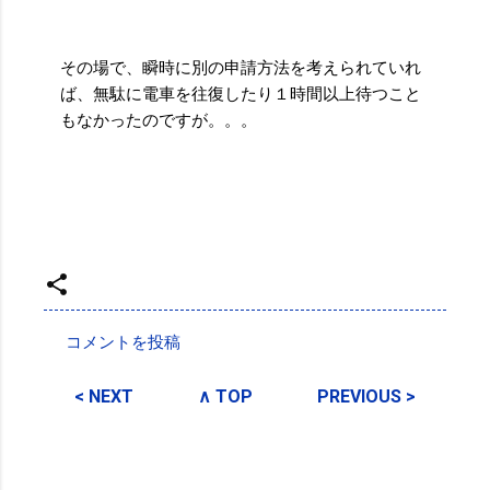
その場で、瞬時に別の申請方法を考えられていれ
ば、無駄に電車を往復したり１時間以上待つこと
もなかったのですが。。。
投稿者:
SPC_Sakuma
コメントを投稿
コ
メ
< NEXT
∧ TOP
PREVIOUS >
ン
ト