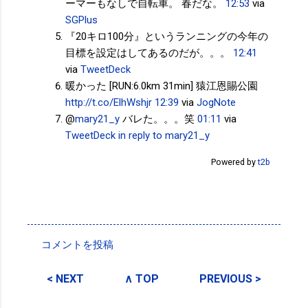
ーマーもなしで自転車。 春だな。
12:53
via
SGPlus
『20キロ100分』というランニングの今年の
目標を設定はしてあるのだが。。。
12:41
via
TweetDeck
暖かった [RUN:6.0km 31min] 猿江恩賜公園
http://t.co/ElhWshjr
12:39
via
JogNote
@
mary21_y
バレた。。。笑
01:11
via
TweetDeck
in reply to mary21_y
Powered by
t2b
投稿者:
SPC_Sakuma
コメントを投稿
コ
メ
< NEXT
∧ TOP
PREVIOUS >
ン