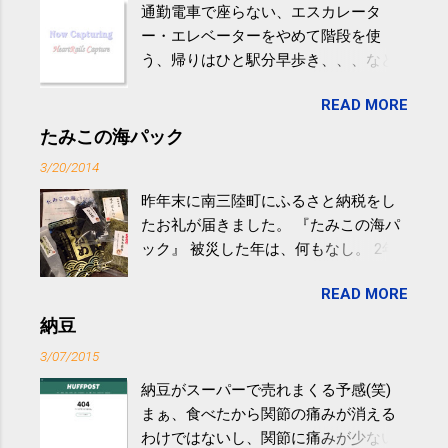
通勤電車で座らない、エスカレータ
ー・エレベーターをやめて階段を使
う、帰りはひと駅分早歩き、、、など
生活の中にある運動を利用すれば続け
READ MORE
やすい。 スポーツウェア・シューズで
するものだけが運動ではない。 食べ
たみこの海パック
過ぎなどによる脂肪肝は、早歩き程度
3/20/2014
の少し強めの運動を毎日３０分以上続
昨年末に南三陸町にふるさと納税をし
けると改善する、との結果を筑波大の
たお礼が届きました。 『たみこの海パ
研究チームが発表した。改善が期待で
ック』 被災した年は、何もなし。 2年
きるのは、過度の飲酒が原因ではない
目は『ピンバッジと手ぬぐい』、3年目
非アルコール性脂肪性肝疾患。体重は
READ MORE
が『たみこの海パック』。 ボランティ
減らなくても効果があるという。 正田
アや募金が苦手で、、、被災地の少し
納豆
教授は「汗ばむ程度の運動を毎日３０
でも復興の支援ができるものと探して
分続けることが有用」としている。 脂
3/07/2015
ふるさと納税を始めて、お礼のことは
肪肝、毎日３０分の早歩きで改善 筑
納豆がスーパーで売れまくる予感(笑)
全く考えていなかったので、貰えると
波大「減量しなくても効果」 - ニュー
まぁ、食べたから関節の痛みが消える
少しづつ復興してる感が伝わってきて
ス - アピタル（医療・健康）
わけではないし、関節に痛みが少ない
嬉しいです。 あと、ふるさと納税が節